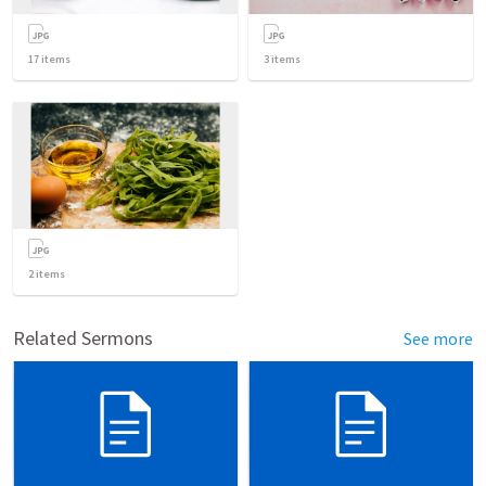
17
items
3
items
2
items
Related Sermons
See more