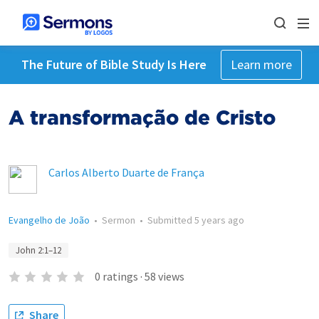
The Future of Bible Study Is Here
Learn more
A transformação de Cristo
Carlos Alberto Duarte de França
Evangelho de João
•
Sermon
•
Submitted
5 years ago
John 2:1–12
0
ratings
·
58
views
Share