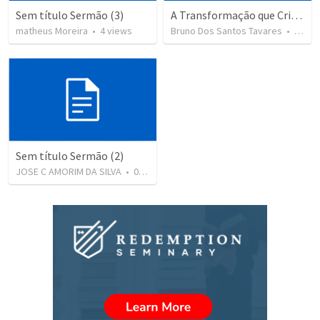
Sem título Sermão (3)
A Transformação que Cristo Oferece
matheus Moreira
•
4
views
Bruno Dos Santos Tavares
•
8
vie
Sem título Sermão (2)
JOSE C AMORIM DA SILVA
•
0
views