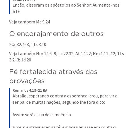
E
ntão, disseram os apóstolos ao Senhor: Aumenta-nos 
a fé.
Veja também 
Mc 9.24
O encorajamento de outros
2Cr 32.7–8
; 
1Ts 3.10
Veja também 
Nm 14.6–9
; 
Lc 22.32
; 
At 14.22
; 
Rm 1.11–12
; 
1Ts 
3.2–3
; 
Jd 20
Fé fortalecida através das 
provações
Romanos 4.18–21 RA
Abraão, esperando contra a esperança, creu, para vir a 
ser pai de muitas nações, segundo lhe fora dito: 
Assim será a tua descendência. 
E, sem enfraquecer na fé, embora levasse em conta o 