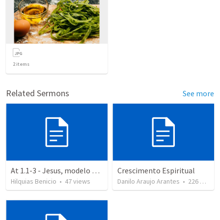
2
items
Related Sermons
See more
At 1.1-3 - Jesus, modelo de fé
Crescimento Espiritual
Hilquias Benicio
•
47
views
Danilo Araujo Arantes
•
226
views