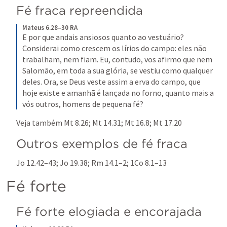
Fé fraca repreendida
Mateus 6.28–30 RA
E por que andais ansiosos quanto ao vestuário? 
Considerai como crescem os lírios do campo: eles não 
trabalham, nem fiam. Eu, contudo, vos afirmo que nem 
Salomão, em toda a sua glória, se vestiu como qualquer 
deles. Ora, se Deus veste assim a erva do campo, que 
hoje existe e amanhã é lançada no forno, quanto mais a 
vós outros, homens de pequena fé?
Veja também 
Mt 8.26
; 
Mt 14.31
; 
Mt 16.8
; 
Mt 17.20
Outros exemplos de fé fraca
Jo 12.42–43
; 
Jo 19.38
; 
Rm 14.1–2
; 
1Co 8.1–13
Fé forte
Fé forte elogiada e encorajada