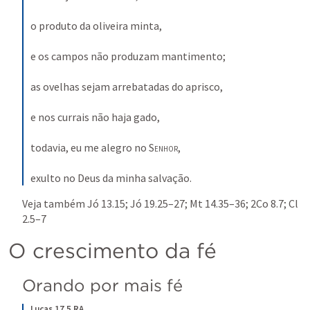
o produto da oliveira minta, 
e os campos não produzam mantimento; 
as ovelhas sejam arrebatadas do aprisco, 
e nos currais não haja gado, 
todavia, eu me alegro no 
Senhor
, 
exulto no Deus da minha salvação.
Veja também 
Jó 13.15
; 
Jó 19.25–27
; 
Mt 14.35–36
; 
2Co 8.7
; 
Cl 
2.5–7
O crescimento da fé
Orando por mais fé
Lucas 17.5 RA