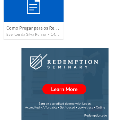
Como Pregar para os Recém Convertidos e para os Maduros na Fé
Everton da Silva Rufino
•
141
views