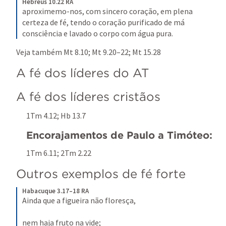
Hebreus 10.22 RA
aproximemo-nos, com sincero coração, em plena 
certeza de fé, tendo o coração purificado de má 
consciência e lavado o corpo com água pura.
Veja também 
Mt 8.10
; 
Mt 9.20–22
; 
Mt 15.28
A fé dos líderes do AT
A fé dos líderes cristãos
1Tm 4.12
; 
Hb 13.7
Encorajamentos de Paulo a Timóteo:
1Tm 6.11
; 
2Tm 2.22
Outros exemplos de fé forte
Habacuque 3.17–18 RA
Ainda que a figueira não floresça, 
nem haja fruto na vide; 