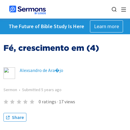
The Future of Bible Study Is Here
Learn more
Fé, crescimento em (4)
Alexsandro de Ara�jo
Sermon
•
Submitted
5 years ago
0
ratings
·
17
views
Share