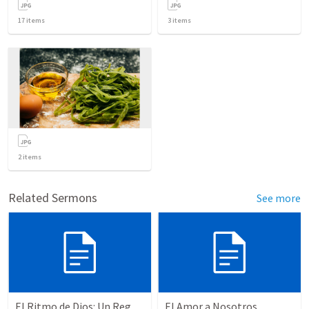
17
items
3
items
2
items
Related Sermons
See more
El Ritmo de Dios: Un Regalo Olvidado - 10 Mandamientos - Parte 4
El Amor a Nosotros