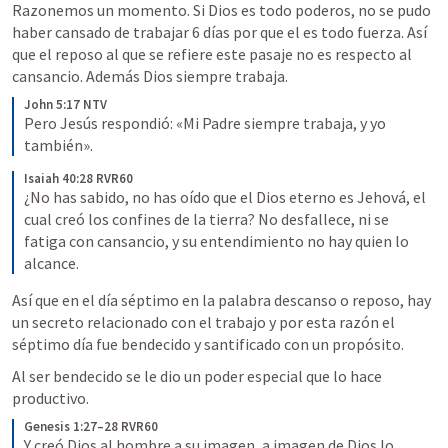
Razonemos un momento. Si Dios es todo poderos, no se pudo 
haber cansado de trabajar 6 días por que el es todo fuerza. Así 
que el reposo al que se refiere este pasaje no es respecto al 
cansancio. Además Dios siempre trabaja.
John 5:17 NTV
Pero Jesús respondió: «Mi Padre siempre trabaja, y yo 
también».
Isaiah 40:28 RVR60
¿No has sabido, no has oído que el Dios eterno es Jehová, el 
cual creó los confines de la tierra? No desfallece, ni se 
fatiga con cansancio, y su entendimiento no hay quien lo 
alcance.
Así que en el día séptimo en la palabra descanso o reposo, hay 
un secreto relacionado con el trabajo y por esta razón el 
séptimo día fue bendecido y santificado con un propósito.
Al ser bendecido se le dio un poder especial que lo hace 
productivo.
Genesis 1:27–28 RVR60
Y creó Dios al hombre a su imagen, a imagen de Dios lo 