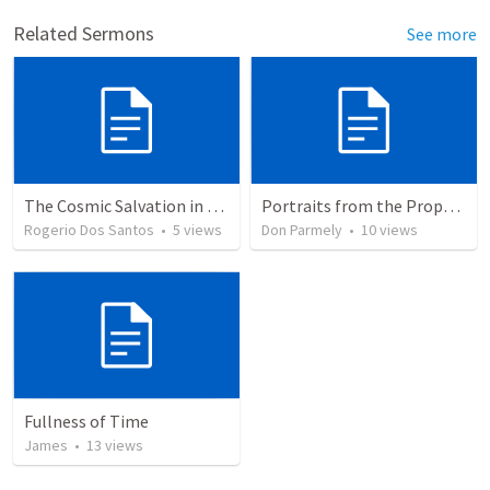
Related Sermons
See more
The Cosmic Salvation in the Fullness of Time
Portraits from the Prophets: The Time of the Birth of Jesus
Rogerio Dos Santos
•
5
views
Don Parmely
•
10
views
Fullness of Time
James
•
13
views