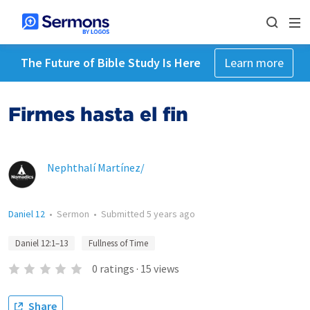
The Future of Bible Study Is Here
Learn more
Firmes hasta el fin
Nephthalí Martínez/
Daniel 12
•
Sermon
•
Submitted
5 years ago
Daniel 12:1–13
Fullness of Time
0
ratings
·
15
views
Share