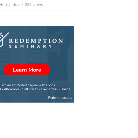
 Hernandez
•
292
views