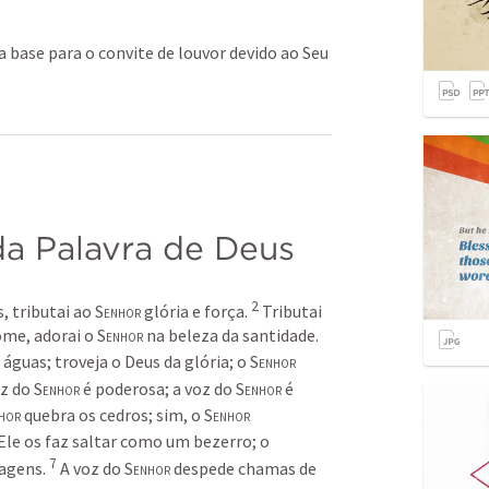
a base para o convite de louvor devido ao Seu
a Palavra de Deus
2
s,
tributai ao 
Senhor
 glória e força.
Tributai 
nome,
adorai o 
Senhor
 na beleza da santidade.
s águas;
troveja o Deus da glória;
o 
Senhor
z do 
Senhor
 é poderosa;
a voz do 
Senhor
 é 
hor
 quebra os cedros;
sim, o 
Senhor
Ele os faz saltar como um bezerro;
o 
7
vagens.
A voz do 
Senhor
 despede chamas de 