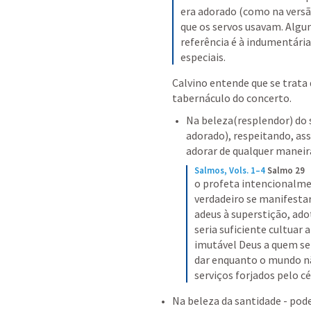
era adorado (como na versão
que os servos usavam. Algu
referência é à indumentári
especiais.
Calvino entende que se trata 
tabernáculo do concerto. 
Na beleza(resplendor) do s
adorado), respeitando, assi
adorar de qualquer maneira
Salmos, Vols. 1–4
Salmo 29
o profeta intencionalmen
verdadeiro se manifestar
adeus à superstição, ado
seria suficiente cultuar 
imutável Deus a quem se 
dar enquanto o mundo não
serviços forjados pelo 
Na beleza da santidade - pode