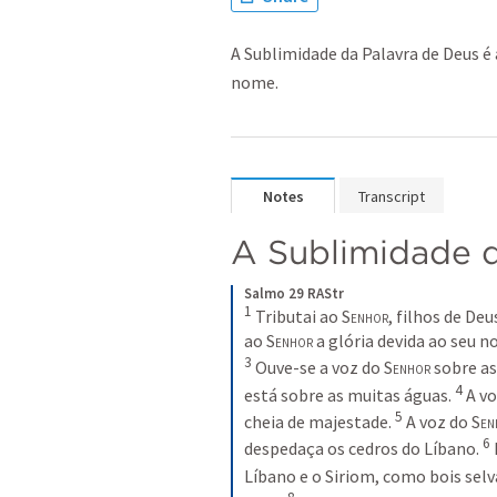
A Sublimidade da Palavra de Deus é 
nome.
Notes
Transcript
A Sublimidade d
Salmo 29 RAStr
1
Tributai ao 
Senhor
, filhos de Deu
ao 
Senhor
 a glória devida ao seu 
3
Ouve-se a voz do 
Senhor
 sobre a
4
está sobre as muitas águas.
A vo
5
cheia de majestade.
A voz do 
Sen
6
despedaça os cedros do Líbano.
Líbano e o Siriom, como bois sel