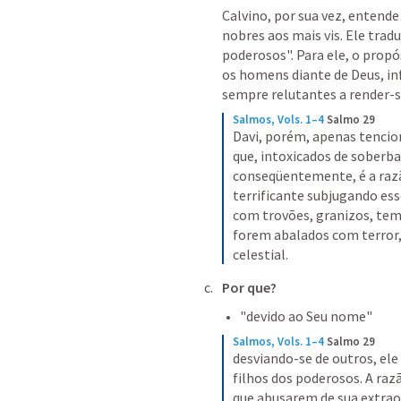
Calvino, por sua vez, entende
nobres aos mais vis. Ele tradu
poderosos". Para ele, o propó
os homens diante de Deus, inf
sempre relutantes a render-se
Salmos, Vols. 1–4
Salmo 29
Davi, porém, apenas tencio
que, intoxicados de soberba
conseqüentemente, é a razã
terrificante subjugando es
com trovões, granizos, tem
forem abalados com terror, 
celestial.
Por que?
"devido ao Seu nome" 
Salmos, Vols. 1–4
Salmo 29
desviando-se de outros, ele 
filhos dos poderosos. A raz
que abusarem de sua extraor