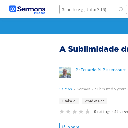
A Sublimidade d
Pr.Eduardo M. Bittencourt
Salmos
•
Sermon
•
Submitted
5 years
Psalm 29
Word of God
0
ratings
·
42
view
Share