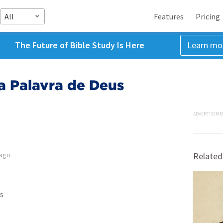
All
Features
Pricing
The Future of Bible Study Is Here
Learn mo
a Palavra de Deus
ADVERTISEME
 ago
Related
s