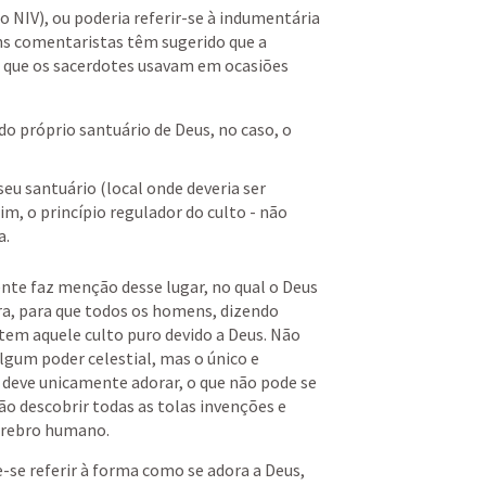
 NIV), ou poderia referir-se à indumentária 
ns comentaristas têm sugerido que a 
a que os sacerdotes usavam em ocasiões 
do próprio santuário de Deus, no caso, o 
eu santuário (local onde deveria ser 
m, o princípio regulador do culto - não 
. 
te faz menção desse lugar, no qual o Deus 
a, para que todos os homens, dizendo 
tem aquele culto puro devido a Deus. Não 
algum poder celestial, mas o único e 
deve unicamente adorar, o que não pode se 
 descobrir todas as tolas invenções e 
cérebro humano.
-se referir à forma como se adora a Deus, 