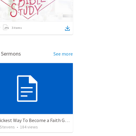
3
items
d Sermons
See more
The Quickest Way To Become a Faith Giant
 Stevens
•
184
views