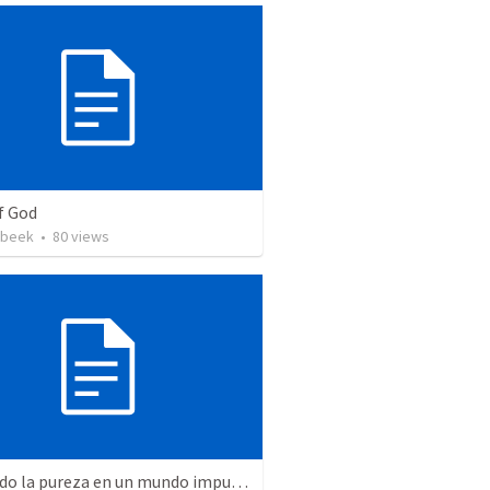
f God
rbeek
•
80
views
Buscando la pureza en un mundo impuro (2)