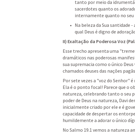
tanto por meio da idrumentár
sacerdotes quanto os adorado
internamente quanto no seu e
Na beleza da Sua santidade -
qual Deus é digno de adoração
II) Exaltação da Poderosa Voz (Pal
Esse trecho apresenta uma "treme
dramáticos nas poderosas manifest
sua supremacia como o único Deus 
chamados deuses das nações pagãs v
Por sete vezes a "voz do Senhor" é
Ela é o ponto focal! Parece que o ob
natureza, celebrando tanto o seu p
poder de Deus na natureza, Davi de
inicialmente criado por ele e é go
capacidade de despertar os entorpe
humildemente a adorar o único dígn
No 
Salmo 19.1
 vemos a natureza an