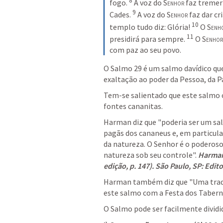
8
fogo.
A voz do 
Senhor
 faz tremer
9
Cades.
A voz do 
Senhor
 faz dar cr
10
templo tudo diz: Glória!
O 
Senh
11
presidirá para sempre.
O 
Senhor
com paz ao seu povo.
O 
Salmo 29
 é um salmo davídico que
exaltação ao poder da Pessoa, da P
Tem-se salientado que este salmo c
fontes cananitas. 
Harman diz que "poderia ser um sal
pagãs dos cananeus e, em particula
da natureza. O Senhor é o poderoso
natureza sob seu controle". 
Harman,
edição, p. 147). São Paulo, SP: Edito
Harman também diz que "Uma tradiçã
este salmo com a Festa dos Tabern
O Salmo pode ser facilmente dividi