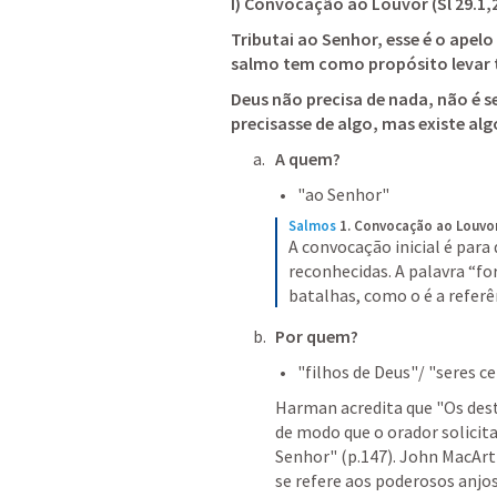
I) Convocação ao Louvor (
Sl 29.1
,
Tributai ao Senhor, esse é o apelo
salmo tem como propósito levar t
Deus não precisa de nada, não é 
precisasse de algo, mas existe algo
A quem? 
"ao Senhor" 
Salmos
1. Convocação ao Louvor 
A convocação inicial é para 
reconhecidas. A palavra “fo
batalhas, como o é a referên
Por quem?
"filhos de Deus"/ "seres ce
Harman acredita que "Os dest
de modo que o orador solicita 
Senhor" (p.147). John MacAr
se refere aos poderosos anjos