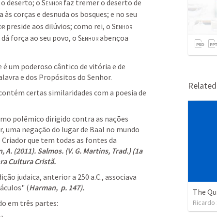
 o deserto;
o 
Senhor
 faz tremer o deserto de 
ia às corças
e desnuda os bosques;
e no seu 
or
 preside aos dilúvios;
como rei, o 
Senhor
 dá força ao seu povo,
o 
Senhor
 abençoa 
 é um poderoso cântico de vitória e de 
alavra e dos Propósitos do Senhor. 
Relate
ontém certas similaridades com a poesia de 
mo polêmico dirigido contra as nações 
r, uma negação do lugar de Baal no mundo 
 Criador que tem todas as fontes da 
 A. (2011). Salmos. (V. G. Martins, Trad.) (1a 
ra Cultura Cristã. 
o judaica, anterior a 250 a.C., associava 
áculos" (
Harman,  p. 147). 
Ricardo
do em três partes: