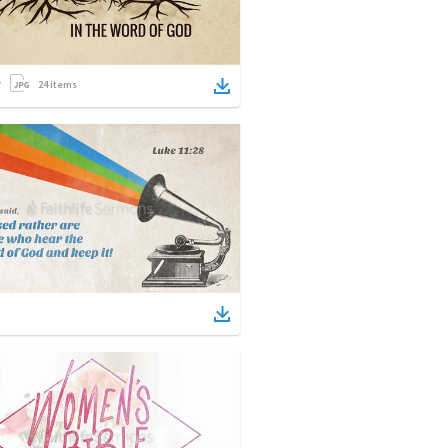
24
items