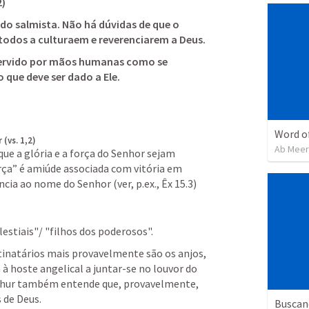
2
) 
 do salmista. Não há dúvidas de que o 
odos a culturaem e reverenciarem a Deus. 
servido por mãos humanas como se 
 que deve ser dado a Ele. 
Word o
(vs. 1,2)
Ab Mee
que a glória e a força do Senhor sejam 
rça” é amiúde associada com vitória em 
cia ao nome do Senhor (ver, p.ex., Êx 15.3)
lestiais"/ "filhos dos poderosos". 
inatários mais provavelmente são os anjos, 
à hoste angelical a juntar-se no louvor do 
thur também entende que, provavelmente, 
 de Deus. 