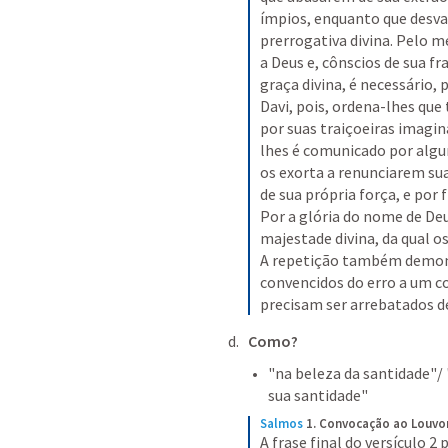
ímpios, enquanto que desva
prerrogativa divina. Pelo
a Deus e, cônscios de sua f
graça divina, é necessário, 
Davi, pois, ordena-lhes que 
por suas traiçoeiras imagi
lhes é comunicado por algu
os exorta a renunciarem sua
de sua própria força, e por 
Por a glória do nome de Deus 
majestade divina, da qual 
A repetição também demon
convencidos do erro a um c
precisam ser arrebatados d
Como?
"na beleza da santidade"/ 
sua santidade" 
Salmos
1. Convocação ao Louvor 
A frase final do versículo 2