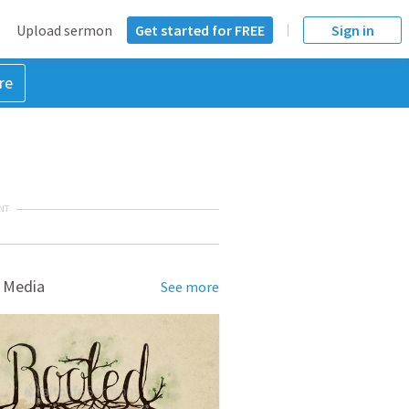
Upload sermon
Get started for FREE
Sign in
re
NT
 Media
See more