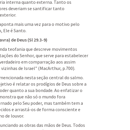
ia interna quanto externa. Tanto os 
res deveriam se santificar tanto 
xterior. 
 aponta mais uma vez para o motivo pelo 
, Ele é Santo. 
avra) de Deus (
Sl 29.3-9
)
nda teofania que descreve movimentos 
ações do Senhor, que serve para estabelecer 
verdadeiro em comparração aos assim 
izinhas de Israel" (MacArthur, p.700). 
 mencionada nesta seção central do salmo. 
jetivo é relatar os prodígios de Deus sobre a 
oder quanto a sua bondade. Ao enfatizar o 
monstra que não só o mundo fora 
vernado pelo Seu poder, mas também tem a 
cidos e arrastá-os de forma consciente e 
o de louvor. 
unciando as obras das mãos de Deus. Todos 