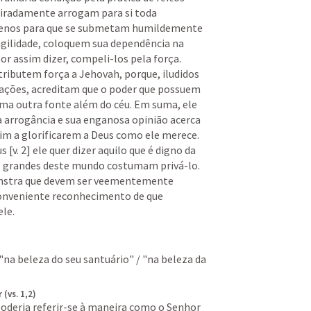
iradamente arrogam para si toda 
 menos para que se submetam humildemente 
ragilidade, coloquem sua dependência na 
por assim dizer, compeli-los pela força. 
tributem força a Jehovah, porque, iludidos 
nações, acreditam que o poder que possuem 
ma outra fonte além do céu. Em suma, ele 
 arrogância e sua enganosa opinião acerca 
fim a glorificarem a Deus como ele merece. 
[v. 2] ele quer dizer aquilo que é digno da 
os grandes deste mundo costumam privá-lo. 
stra que devem ser veementemente 
onveniente reconhecimento de que 
ele.
"na beleza do seu santuário" / "na beleza da 
(vs. 1,2)
 poderia referir-se à maneira como o Senhor 