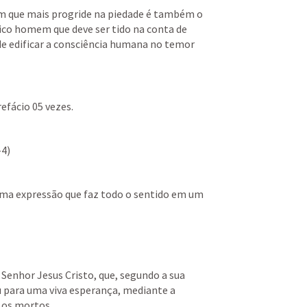
 que mais progride na piedade é também o 
nico homem que deve ser tido na conta de 
e edificar a consciência humana no temor 
efácio 05 vezes.
-4)
 uma expressão que faz todo o sentido em um 
 Senhor Jesus Cristo, que, segundo a sua 
 para uma viva esperança, mediante a 
e os mortos,