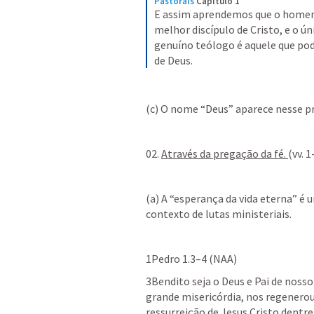
Pastorais
Capítulo 1
E assim aprendemos que o homem
melhor discípulo de Cristo, e o ú
genuíno teólogo é aquele que pod
de Deus.
(c) O nome “Deus” aparece nesse pr
02. 
Através da pregação da fé. 
(vv. 1
(a) A “esperança da vida eterna” é
contexto de lutas ministeriais.
1Pedro 1.3–4
 (NAA)
3Bendito seja o Deus e Pai de nosso
grande misericórdia, nos regenerou
ressurreição de Jesus Cristo dentr