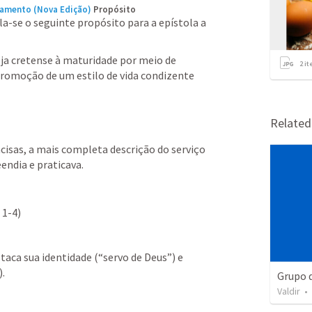
tamento (Nova Edição)
Propósito
la-se o seguinte propósito para a epístola a 
eja cretense à maturidade por meio de 
2
it
romoção de um estilo de vida condizente 
Relate
cisas, a mais completa descrição do serviço 
ndia e praticava.
. 1-4)
aca sua identidade (“servo de Deus”) e 
).
Grupo d
Valdir
•