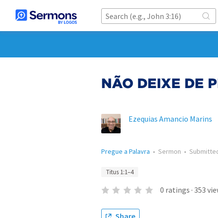
NÃO DEIXE DE PR
Ezequias Amancio Marins
Pregue a Palavra
•
Sermon
•
Submitte
Titus 1:1–4
0
ratings
·
353
vie
Share