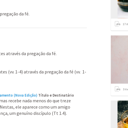
 pregação da fé.
17
i
es através da pregação da fé. 
es (vv. 1-4) através da pregação da fé (vv.  1-
3
it
tamento (Nova Edição)
Título e Destinatário
mas recebe nada menos do que treze 
. Nestas, ele aparece como um amigo 
ça, um genuíno discípulo (Tt 1.4).