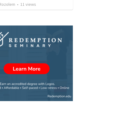
Rozolem
•
11
views