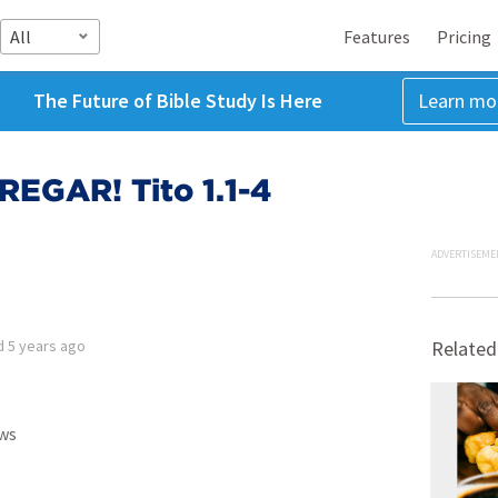
All
Features
Pricing
The Future of Bible Study Is Here
Learn mo
EGAR! Tito 1.1-4
ADVERTISEME
d
5 years ago
Related
ws