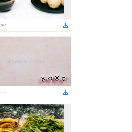
tems
ems