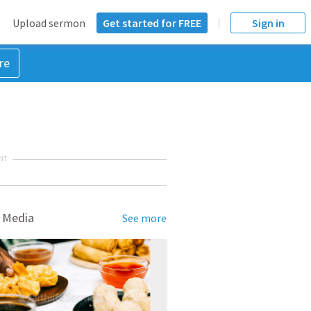
Upload sermon
Get started for FREE
Sign in
re
NT
 Media
See more