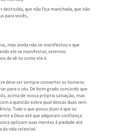
 destruída, que não fica manchada, que não 
us para vocês,
us, mas ainda não se manifestou o que 
ndo ele se manifestar, seremos 
os de vê-lo como ele é.
re deve ser sempre converter os homens 
ar para o céu. De bom grado concordo que 
nós, acima de nossa própria salvação, mas 
om a questão sobre qual dessas duas vem 
cia. Tudo o que posso dizer é que os 
te a Deus até que adquiram confiança 
nunca aplicam suas mentes à piedade até 
da vida celestial.