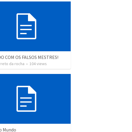
O COM OS FALSOS MESTRES!
rreto da rocha
•
104
views
do Mundo