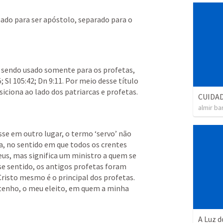
ado para ser apóstolo, separado para o 
, sendo usado somente para os profetas, 
 Sl 105:42; Dn 9:11. Por meio desse título 
iciona ao lado dos patriarcas e profetas.
CUIDAD
almir ba
se em outro lugar, o termo ‘servo’ não 
ia, no sentido em que todos os crentes 
s, mas significa um ministro a quem se 
se sentido, os antigos profetas foram 
Cristo mesmo é o principal dos profetas. 
stenho, o meu eleito, em quem a minha 
A Luz 