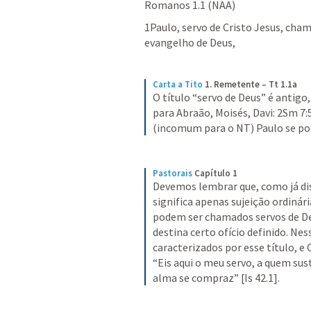
Romanos 1.1
 (NAA)
1Paulo, servo de Cristo Jesus, cham
evangelho de Deus,
Carta a Tito
1. Remetente – Tt 1.1a
O título “servo de Deus” é antigo
para Abraão, Moisés, Davi: 2Sm 7:5;
(incomum para o NT) Paulo se pos
Pastorais
Capítulo 1
Devemos lembrar que, como já dis
significa apenas sujeição ordinár
podem ser chamados servos de Deu
destina certo ofício definido. Nes
caracterizados por esse título, e 
“Eis aqui o meu servo, a quem su
alma se compraz” [Is 42.1].