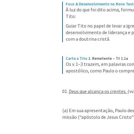
Foco & Desenvolvimento no Novo Tes
À luz do que foi dito acima, formu
Tito:
Guiar Tito no papel de levar a igr
desenvolvimento de liderança e p
com a doutrina cristã.
Carta a Tito
1. Remetente – Tt 1.1a
Os v. 1–3 trazem, em palavras con
apostólico, como Paulo o compree
01. 
Deus que alcança os crentes. 
(vv
(a) Em sua apresentação, Paulo dest
missão (“apóstolo de Jesus Cristo”