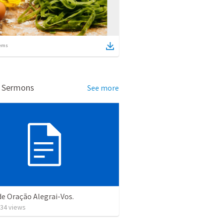
ems
d Sermons
See more
e Oração Alegrai-Vos.
34
views