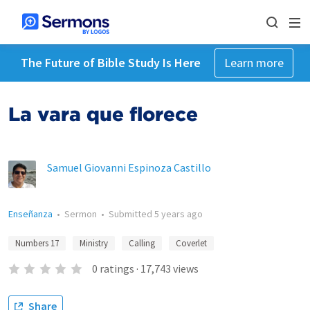
The Future of Bible Study Is Here
Learn more
La vara que florece
Samuel Giovanni Espinoza Castillo
Enseñanza
•
Sermon
•
Submitted
5 years ago
Numbers 17
Ministry
Calling
Coverlet
0
ratings
·
17,743
views
Share