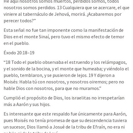
He aquí nosotros somos muertos, perdidos somos, todos 
nosotros somos perdidos. 13 Cualquiera que se acercare, el que 
viniere al tabernáculo de Jehová, morirá. ¿Acabaremos por 
perecer todos?
”
Esta señal no fue tan imponente como la manifestación de 
Dios en el monte Sinaí, pero tuvo el mismo efecto de temor 
en el pueblo.
Éxodo 20:18–19
“
18 Todo el pueblo observaba el estruendo y los relámpagos, 
y el sonido de la bocina, y el monte que humeaba; y viéndolo el 
pueblo, temblaron, y se pusieron de lejos. 19 Y dijeron a 
Moisés: Habla tú con nosotros, y nosotros oiremos; pero no 
hable Dios con nosotros, para que no muramos.
”
Cumplió el propósito de Dios, los israelitas no irrespetarían 
más a Aarón y sus hijos.
Es interesante que este respaldo fue únicamente para Aarón, 
pues Moisés no tenía promesa de que su descendencia tuviera 
un sucesor, Dios llamó a Josué de la tribu de Efraín, no era ni 