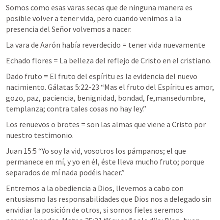
Somos como esas varas secas que de ninguna manera es 
posible volver a tener vida, pero cuando venimos a la 
presencia del Señor volvemos a nacer.
La vara de Aarón había reverdecido = tener vida nuevamente
Echado flores = La belleza del reflejo de Cristo en el cristiano.
Dado fruto = El fruto del espíritu es la evidencia del nuevo 
nacimiento.
Gálatas 5:22-23
 “Mas el fruto del Espíritu es amor, 
gozo, paz, paciencia, benignidad, bondad, fe,mansedumbre, 
templanza; contra tales cosas no hay ley.” 
Los renuevos o brotes = son las almas que viene a Cristo por 
nuestro testimonio.
Juan 15:5
 “Yo soy la vid, vosotros los pámpanos; el que 
permanece en mí, y yo en él, éste lleva mucho fruto; porque 
separados de mí nada podéis hacer.”
Entremos a la obediencia a Dios, llevemos a cabo con 
entusiasmo las responsabilidades que Dios nos a delegado sin 
envidiar la posición de otros, si somos fieles seremos 