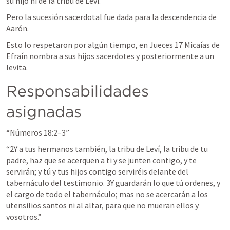
su hijo ni de la tribu de Leví. 
Pero la sucesión sacerdotal fue dada para la descendencia de 
Aarón.
Esto lo respetaron por algún tiempo, en 
Jueces 17
 Micaías de 
Efraín nombra a sus hijos sacerdotes y posteriormente a un 
levita.
Responsabilidades 
asignadas
“
Números 18:2–3
” 
“2Y a tus hermanos también, la tribu de Leví, la tribu de tu 
padre, haz que se acerquen a ti y se junten contigo, y te 
servirán; y tú y tus hijos contigo serviréis delante del 
tabernáculo del testimonio. 3Y guardarán lo que tú ordenes, y 
el cargo de todo el tabernáculo; mas no se acercarán a los 
utensilios santos ni al altar, para que no mueran ellos y 
vosotros.
”