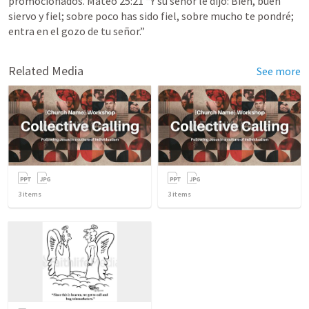
promocionados. 
Mateo 25:21
 “Y su señor le dijo: Bien, buen 
siervo y fiel; sobre poco has sido fiel, sobre mucho te pondré; 
entra en el gozo de tu señor.” 
Related Media
See more
3
items
3
items