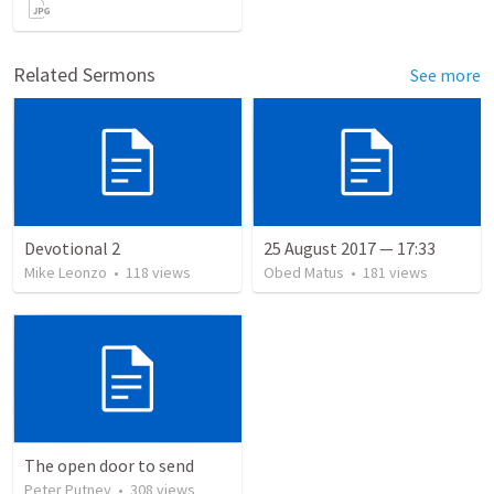
Related Sermons
See more
Devotional 2
25 August 2017 — 17:33
Mike Leonzo
•
118
views
Obed Matus
•
181
views
The open door to send
Peter Putney
•
308
views