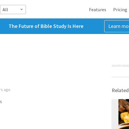
All
Features
Pricing
The Future of Bible Study Is Here
Learn mo
ADVERTISEME
rs ago
Related
s