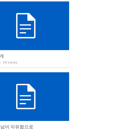
게
•
34
views
 넘어 자유함으로