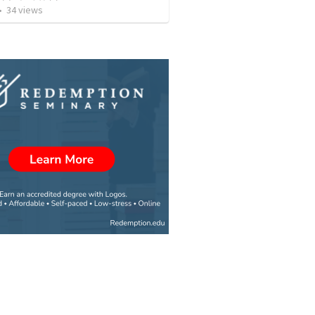
•
34
views