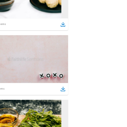
tems
ems