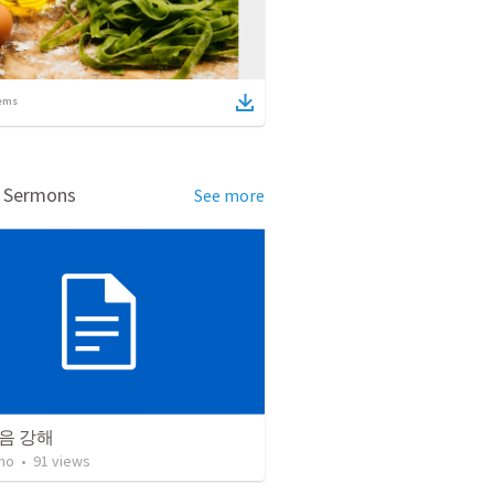
ems
d Sermons
See more
음 강해
ho
•
91
views