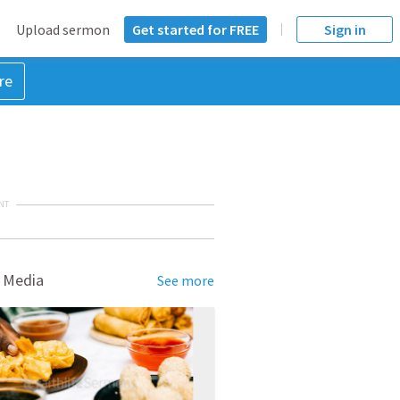
Upload sermon
Get started for FREE
Sign in
re
NT
 Media
See more