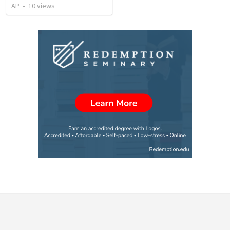
AP
•
10
views