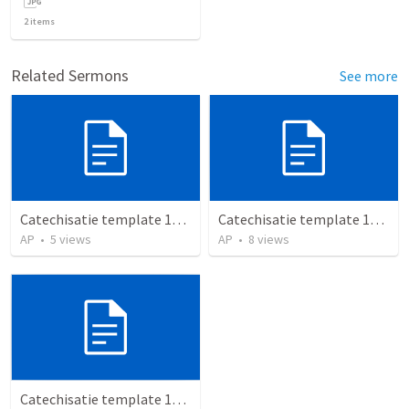
2
items
Related Sermons
See more
Catechisatie template 12-15 jaar (15)
Catechisatie template 12-15 jaar (26)
AP
•
5
views
AP
•
8
views
Catechisatie template 12-15 jaar (22)