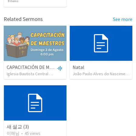
8
items
Related Sermons
See more
CAPACITACIÓN DE MAESTROS DE ESCUELA DOMINICAL
Natal
Iglesia Bautista Central Ocala
•
484
views
•
1:13:24
João Paulo Alves do Nascimento
새 설교 (3)
이해님
•
45
views