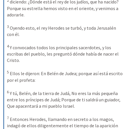
2
diciendo: ¿Dónde está el rey de los judíos, que ha nacido? 
Porque su estrella hemos visto en el oriente, y venimos a 
adorarle. 
3
Oyendo esto, el rey Herodes se turbó, y toda Jerusalén 
con él. 
4
Y convocados todos los principales sacerdotes, y los 
escribas del pueblo, les preguntó dónde había de nacer el 
Cristo. 
5
Ellos le dijeron: En Belén de Judea; porque así está escrito 
por el profeta: 
6
Y tú, Belén, de la tierra de Judá, No eres la más pequeña 
entre los príncipes de Judá; Porque de ti saldrá un guiador, 
Que apacentará a mi pueblo Israel. 
7
Entonces Herodes, llamando en secreto a los magos, 
indagó de ellos diligentemente el tiempo de la aparición 