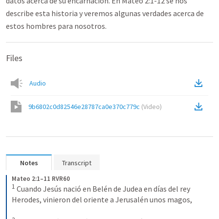
datos acerca de su encarnación. En Mateo 2:1-12 se nos
describe esta historia y veremos algunas verdades acerca de
estos hombres para nosotros.
Files
Audio
9b6802c0d82546e28787ca0e370c779c
(
Video
)
Notes
Transcript
Mateo 2:1–11 RVR60
1
Cuando Jesús nació en Belén de Judea en días del rey 
Herodes, vinieron del oriente a Jerusalén unos magos, 