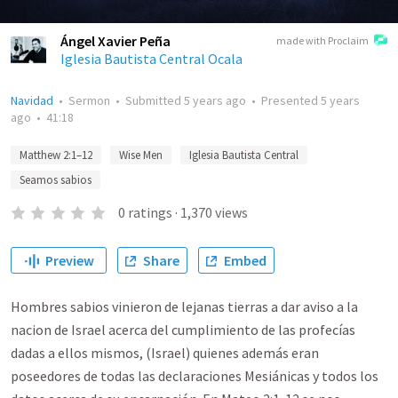
Ángel Xavier Peña
made with Proclaim
Iglesia Bautista Central Ocala
Navidad
•
Sermon
•
Submitted
5 years ago
•
Presented
5 years
ago
•
41:18
Matthew 2:1–12
Wise Men
Iglesia Bautista Central
Seamos sabios
0
ratings
·
1,370
views
Preview
Share
Embed
Hombres sabios vinieron de lejanas tierras a dar aviso a la
nacion de Israel acerca del cumplimiento de las profecías
dadas a ellos mismos, (Israel) quienes además eran
poseedores de todas las declaraciones Mesiánicas y todos los