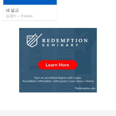
새 설교
김경미
•
9
views