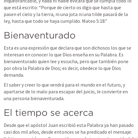
inquebrantable, y nada ni nadie evitará que se cumpla todo lo 
que está escrito: “
Porque de cierto os digo que hasta que 
pasen el cielo y la tierra, ni una jota ni una tilde pasará de la 
ley, hasta que todo se haya cumplido. 
Mateo 5:18
.
” 
Bienaventurado
Esta es una expresión que declara que son dichosos los que se 
interesan en conocer lo que Dios enseña en su Palabra. Es 
bienaventurado quien lee y escucha, pero que también pone 
por obra la Palabra de Dios; es decir, obedece lo que Dios 
demanda. 
El saber y creer lo que vendrá para el mundo en el futuro, y 
apartarse de lo malo para escapar del juicio, le convierte en 
una persona bienaventurada. 
El tiempo se acerca
Desde que el apóstol Juan escribió esta Palabra ya han pasado 
casi dos mil años, desde entonces se ha predicado el mensaje: 