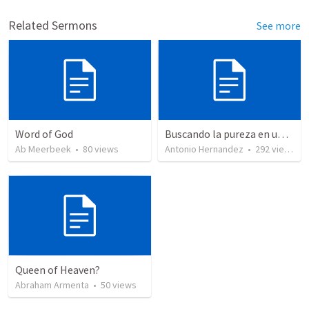
Related Sermons
See more
Word of God
Buscando la pureza en un mundo impuro (2)
Ab Meerbeek
•
80
views
Antonio Hernandez
•
292
views
Queen of Heaven?
Abraham Armenta
•
50
views