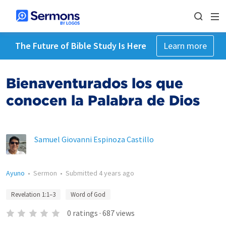
The Future of Bible Study Is Here
Learn more
Bienaventurados los que
conocen la Palabra de Dios
Samuel Giovanni Espinoza Castillo
Ayuno
•
Sermon
•
Submitted
4 years ago
Revelation 1:1–3
Word of God
0
ratings
·
687
views