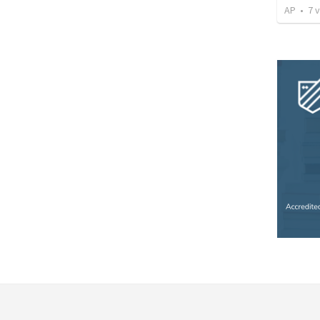
AP
•
7
v