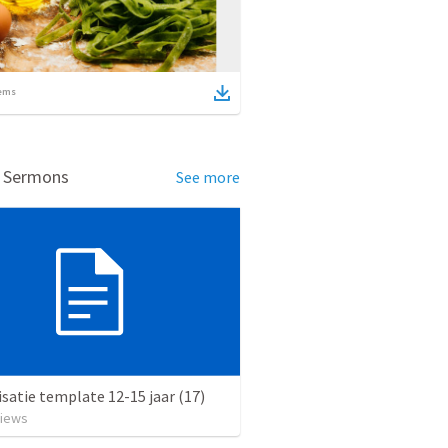
ems
d Sermons
See more
satie template 12-15 jaar (17)
iews