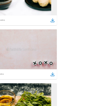
tems
ems