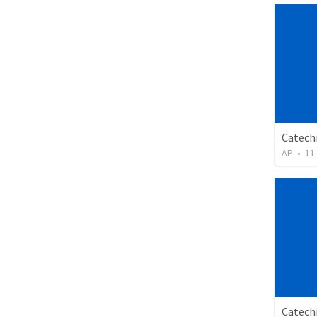
Catechi
AP
•
11
Catechi