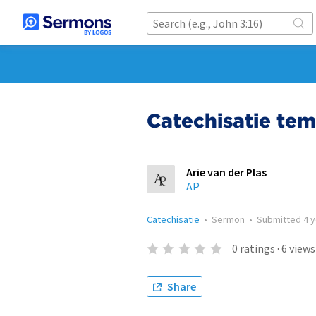
Catechisatie temp
Arie van der Plas
AP
Catechisatie
•
Sermon
•
Submitted
4 
0
ratings
·
6
views
Share