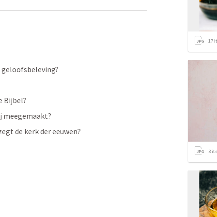
17
i
e geloofsbeleving? 
 Bijbel?
jij meegemaakt?
egt de kerk der eeuwen?  
3
it