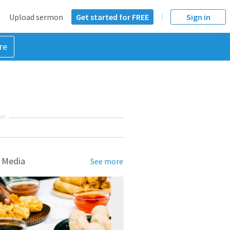
Upload sermon
Get started for FREE
Sign in
re
NT
 Media
See more