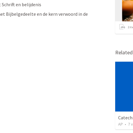
Schrift en belijdenis
t Bijbelgedeelte en de kern verwoord in de 
2
it
Relate
Catechi
AP
•
7
v