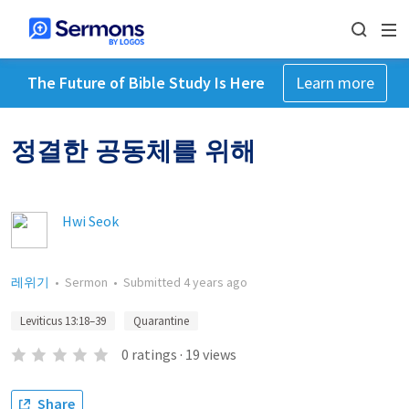
The Future of Bible Study Is Here
Learn more
정결한 공동체를 위해
Hwi Seok
레위기
•
Sermon
•
Submitted
4 years ago
Leviticus 13:18–39
Quarantine
0
ratings
·
19
views
Share