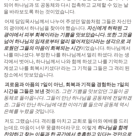
되어 하나님과 또 공동체와 다시 접촉하고 교제할 수 있는 날
을 바라보도록 하는 것
이었습니다.
 어제 
담임목사님께서 나누어 주셨던 말씀처럼 그들은 자신만
의 광야에서 하나님을 찾아야
 했습니다. 
자신에게 허락된 그 
광야에서 피부 회복이라는 기쁨을 맛보았습니다. 또한 그것을 
넘어 하나님의 임재로부터 멀리 떨어져있다라는 생각으로 괴
로웠던 그들의 마음이 회복되는 시간
이었습니다. 
하나님께서 
나를 떠나셨다. 부정한 나를 하나님께서 멀리 하셨다. 라는 생
각에서 벗어나, 하나님께서 나와 함께 하셨고 나를 기억하고 
계셨고 나를 회복시키셨다! 라는 그 기적을 그들은 그 격리 된 
장소에서 
맛보았습니다.
 괴로움과 아픔의 7일이 아닌, 회복과 기적을 경험하는 7일의 
시간을 그들은 보낸 것
이죠. 
그런 기쁨을 맛보았던 그들이 공
동체로 돌아옵니다. 그들이 만난 하나님을 공동체에 전달하겠
죠. 그들이 만난 하나님에 대한 이야기를 들으며 공동체 역시 
은혜를 누렸을 것
입니다.
 저도 그랬습니다. 
격리를 마치고 교회로 돌아와 예배
를 드리
는데요. 마음이 너무 뭉클하더라구요. 이렇게 
하나님을 함께 
찬양하고 찾는 이들과 한 공간에서 호흡하고 있다는 것만으로