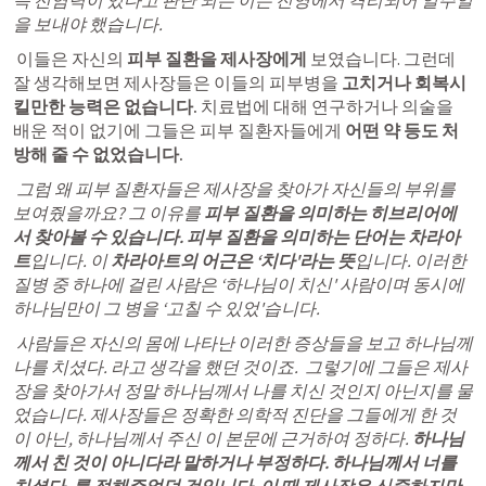
즉 전염력이 있다고 판단 되는 이는 진영에서 격리되어 일주일
을 보내야 했습니다.
 이들은 자신의 
피부 질환을 제사장에게
 보였습니다. 그런데 
잘 생각해보면 제사장들은 이들의 피부병을 
고치거나 회복시
킬만한 능력은 없습니다.
 치료법에 대해 연구하거나 의술을 
배운 적이 없기에 그들은 피부 질환자들에게 
어떤 약 등도 처
방해 줄 수 없었습니다. 
그럼 
왜 피부 질환자들은 제사장을 찾아가 자신들의 부위를
보여줬을까요? 그 이유를 
피부 질환을 의미하는 히브리어에
서 찾아볼 수 있습니다.
피부 질환을 의미하는 단어는 차라아
트
입니다. 이 
차라아트의 어근은 ‘치다'라는 뜻
입니다. 이러한 
질
병 중 하나에 걸린 사람은 ‘하나님이 치신' 사람이며 동시에 
하나님만이 그 병을 ‘고칠 수 있었'습니다. 
 사람들은 자신의 몸에 나타난 이러한 증상들을 보고 하나님께 
나를 치셨다. 라고 생각을 했던 것이죠.  그렇기에 그들은 제사
장을 찾아가서 정말 하나님께서 나를 치신 것인지 아닌지를 물
었습니다. 제사장들은 정확한 의학적 진단을 그들에게 한 것
이 아닌, 하나님께서 주신 이 본문에 근거하여 정하다. 
하나님
께서 친 것이 아니다라 말하거나 부정하다. 하나님께서 너를 