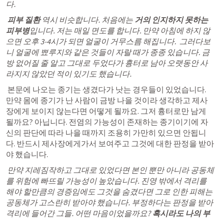
다.
 피부 질환 
역시 비슷합니다. 처음에는 
거의 인지하지 못하는 
피부병
입니다. 저는 
매일 면도
를 합니다. 만약 아침에 하지 않
으면 오후 3-4시가 되면 얼굴이 거무스름 해집니다.  그러다보
니 얼굴에 뾰루지와 같은 것들이 자랄 때가 종종 있습니다. 금
방 없어질 줄 알고 그대로 두었다가 흉터로 남아 오랫동안 사
라지지 않았던 적이 있기도 했습니다.
 본문에 
나오는 종기는 생겼다가 낫는 경우들이 있었습니다.
만약 몸에 종기가 난 사람이 금방 나을 것이라 생각하고 제사
장에게 보이지 않는다면 어떻게 될까요. 그저 흉터로만 남게 
될까요? 아닙니다.
 전염의 가능성이 존재하는 종기이기에 자
신의 판단에 따라 나을 때까지 조용히 가만히 있으면 안됩니
다. 반드시 제사장에게가서 보여주고 그것에 대한 판정을 받아
야 했습니다
.
만약 지레짐작하고 그대로 있었다면 본인 뿐만 아니라 공동체
를 위험에 빠뜨릴 가능성이 높았습니다. 진영 밖에서
 격리를 
해야 할만큼의 경증임에도 그것을 숨겼다면 그로 인한 피해는 
공동체가 고스란히 받아야
 했습니다. 부
정하다는 판정을 받아 
격리에 들어간 그들. 어떤 마음이었을까요?
혹시라도 나의 부