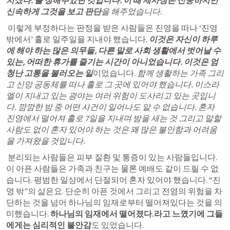
치셨다. 를 정해주었던 것입니다. 이 때 제사장은 신중하지만 
신속하게 그것을 보고 판단
을 해주었습니다.
 이렇게 부정하다는 판정을 받은 사람들은 진영을 떠나
 ‘진영 
밖에서' 홀로 일주일
을 지내야 했습니다. 
이것은 자신이 하루
에 해야 하는 많은 의무들, 다른 말로 사회 생활에서 벗어날 수 
있는, 어떠한 휴가를 즐기는 시간이 아니었습니다. 이것은 엄
청난 고통을 불러오는 일
이었습니다. 
함께 생활하는 가족 그리
고 신앙 공동체를 떠나 홀로 그 곳에 있어야 했습니다. 이스라
엘이 지내고 있는 광야는 여러 위험이 도사리고 있는 곳입니
다. 깜깜한 밤 중 어떤 사건이 일어나도 알 수 없습니다. 혼자 
진영에서 떨어져 홀로 7일을 지내며 밤을 새는 것 그리고 말할 
사람도 없이 혼자 있어야 하는 것은 꽤 많은 불안함과 어려움
을 가져왔을 것입니다.
분리되는 사람들은 피부 질환 및 통증이 있는 사람들입니다. 
이 아픈 사람들은 가족과 친구는 물론 예배도 같이 드릴 수 없
습니다. 평범한 일상에서 단절되어 혼자 있어야 했습니다
.
 “진
영 밖"의 삶
은요. 단순히 
아픈 것에서 그리고 전염의 위험을 차
단하는 것을 넘어 하나님의 임재로부터 떨어져있다는 것을 의
미
했습니다. 
하나님의 임재에서 떨어졌다.라고 느꼈기에 그들
에게는 심리적인 불안감
도 있었습니다. 