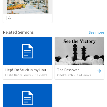
Related Sermons
See more
Hep! I’m Stuck in my House and People are Dying!
The Passover
Elisha Nabiy Lewis
•
33
views
OneChurch
•
124
views
•
22:34