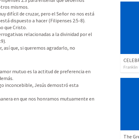
Filipenses 2:3
 para enseñar que debemos 
otros mismos.

 difícil de cruzar, pero el Señor no nos está 
 está dispuesto a hacer (
Filipenses 2:5-8
).

 que Cristo.

rrogativas relacionadas a la divinidad por el 
:9
).

r, así que, si queremos agradarlo, no 
Franklin
amor mutuo es la actitud de preferencia en 
demás.

go inconcebible, Jesús demostró esta 
manera en que nos honramos mutuamente en 
The Gre