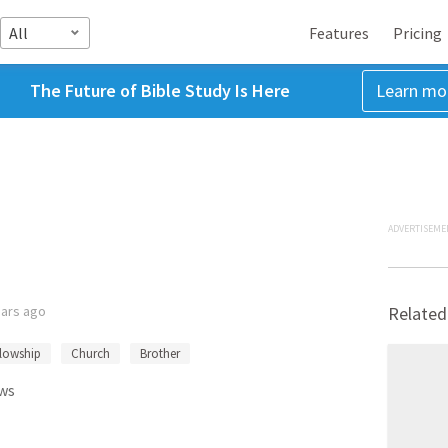
All
Features
Pricing
The Future of Bible Study Is Here
Learn mo
ADVERTISEME
ears ago
Related
llowship
Church
Brother
ws