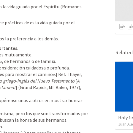
la vida guiada por el Espíritu (
Romanos 
e prácticas de esta vida guiada por el 
s la preferencia a los demás.
portantes.
Relate
os mutuamente.

», de hermanos o de familia.

nsideración cuidadosa o profunda.

es para mostrar el camino».[ Ref. Thayer, 
co griego-inglés del Nuevo Testamento 
[
A 
estament
] (Grand Rapids, MI: Baker, 1977), 
Supérense unos a otros en mostrar honra» 
í misma, pero los que son transformados por 
Holy fir
Juan Ale
o.