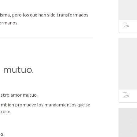
isma, pero los que han sido transformados
hermanos.
 mutuo.
estro amor mutuo.
también promueve los mandamientos que se 
tros».
to.