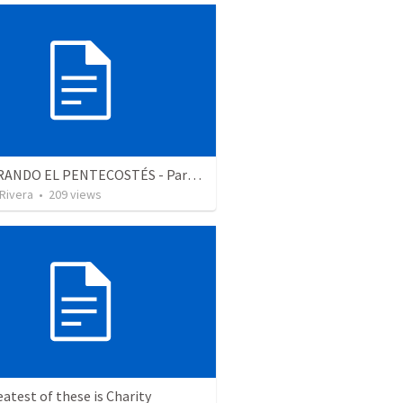
CELEBRANDO EL PENTECOSTÉS - Parte 2 | Celebrating Pentecost - Part 2
 Rivera
•
209
views
atest of these is Charity