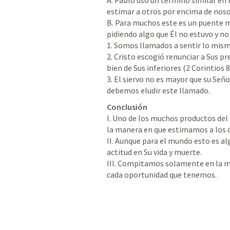
A. Pablo usó un término similar en 
estimar a otros por encima de nos
B. Para muchos este es un puente muy
pidiendo algo que Él no estuvo y no
1. Somos llamados a sentir lo mismo
2. Cristo escogió renunciar a Sus pre
bien de Sus inferiores (
2 Corintios 8
3. El siervo no es mayor que su Seño
debemos eludir este llamado.
Conclusión
I. Uno de los muchos productos del 
la manera en que estimamos a los 
II. Aunque para el mundo esto es al
actitud en Su vida y muerte.

III. Compitamos solamente en la 