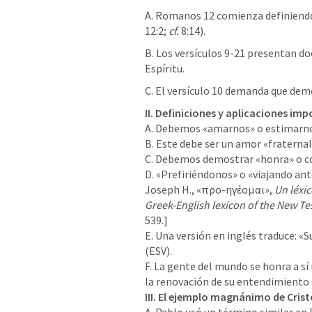
A. 
Romanos 12
 comienza definiendo 
12:2
; 
cf.
 8:14).
B. Los versículos 9-21 presentan doc
Espíritu.
C. El versículo 10 demanda que demo
II. Definiciones y aplicaciones im
A. Debemos «amarnos» o estimarn
B. Este debe ser un amor «fraternal
C. Debemos demostrar «honra» o co
D. «Prefiriéndonos» o «viajando ant
Joseph H., «προ-ηγέομαι», 
Un léxi
Greek-English lexicon of the New T
539.]

E. Una versión en inglés traduce: «
(ESV).

F. La gente del mundo se honra a s
III. El ejemplo magnánimo de Crist