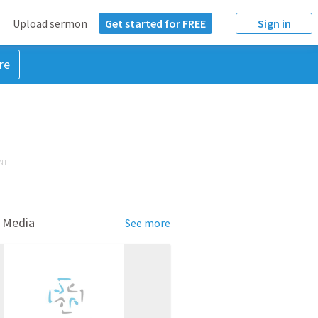
Upload sermon
Get started for FREE
Sign in
re
NT
 Media
See more