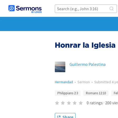
Honrar la Iglesia
Guillermo Palestina
Hermandad
•
Sermon
•
Submitted
4 y
Philippians 2:3
Romans 12:10
Fe
0
ratings
·
200
vie
Share