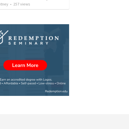
utney
•
257
views