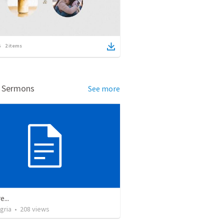
2
items
d Sermons
See more
e...
gria
•
208
views