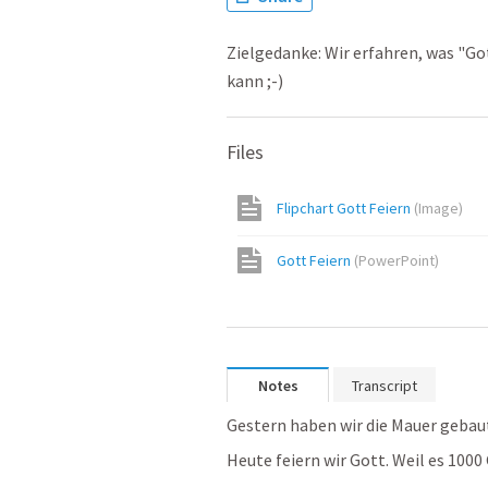
Zielgedanke: Wir erfahren, was "Go
kann ;-)
Files
Flipchart Gott Feiern
(
Image
)
Gott Feiern
(
PowerPoint
)
Notes
Transcript
Gestern haben wir die Mauer gebaut
Heute feiern wir Gott. Weil es 1000 