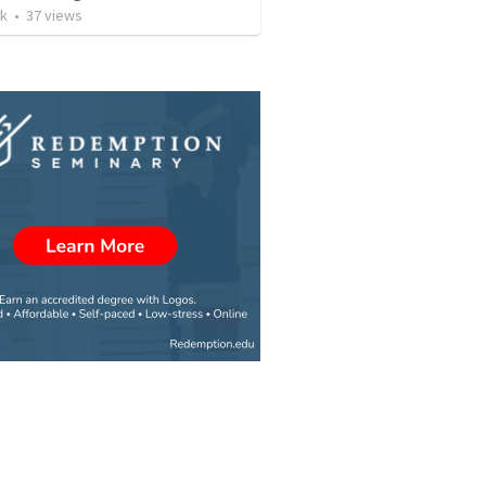
ck
•
37
views