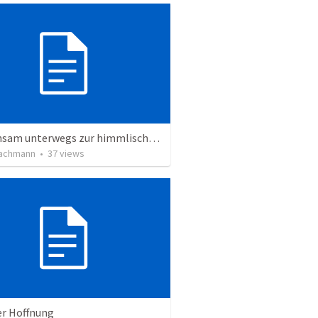
Gemeinsam unterwegs zur himmlischen Gemeinde! (2)
achmann
•
37
views
er Hoffnung