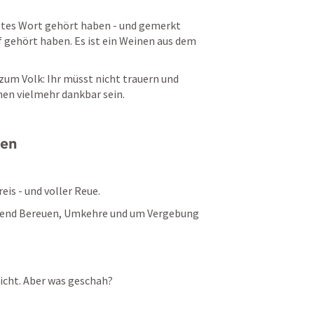
ottes Wort gehört haben - und gemerkt 
f gehört haben. Es ist ein Weinen aus dem 
zum Volk: Ihr müsst nicht trauern und 
nen vielmehr dankbar sein. 
nen
is - und voller Reue. 
etend Bereuen, Umkehre und um Vergebung 
icht. Aber was geschah? 