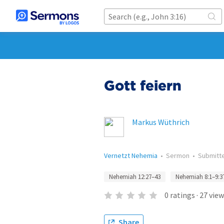
Gott feiern
Markus Wüthrich
Vernetzt Nehemia
•
Sermon
•
Submitt
Nehemiah 12:27–43
Nehemiah 8:1–9:3
0
ratings
·
27
view
Share