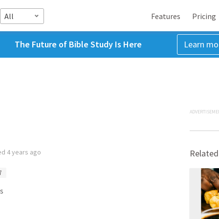
All
Features
Pricing
The Future of Bible Study Is Here
Learn mo
ADVERTISEME
ed
4 years ago
Related
7
s