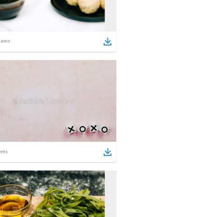
tems
ems