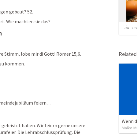
agen gebaut? 52. 
rt. Wie machten sie das? 
2
it
n
Relate
re Stimm, lobe mir di Gott! 
Römer 15,6
.
 zu kommen. 
emeindejubiläum feiern… 
Wenn di
 geleistet haben. Wir feiern gerne unsere 
Maiko Mü
rafeier. Die Lehrabschlussprüfung. Die 