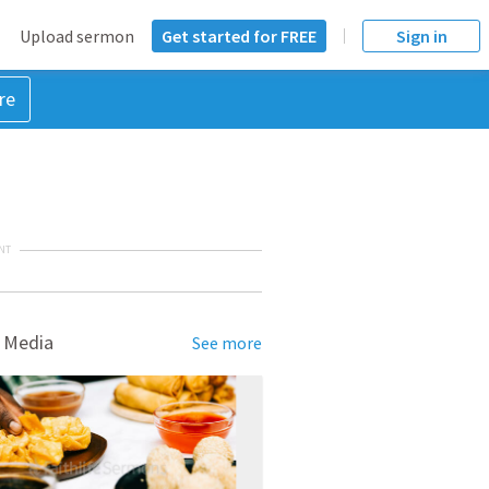
Upload sermon
Get started for FREE
Sign in
re
NT
 Media
See more