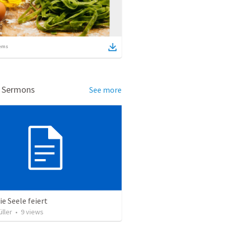
ems
d Sermons
See more
e Seele feiert
ller
•
9
views