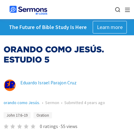
The Future of Bible Study Is Here
Learn more
ORANDO COMO JESÚS.
ESTUDIO 5
Eduardo Israel Parajon Cruz
orando como Jesús.
•
Sermon
•
Submitted
4 years ago
John 17:6–19
Oration
0
ratings
·
55
views