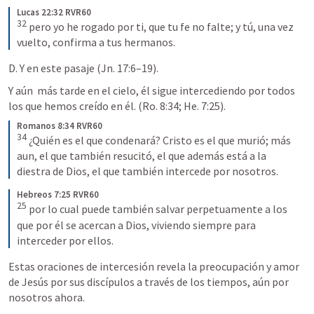
Lucas 22:32 RVR60
32
pero yo he rogado por ti, que tu fe no falte; y tú, una vez 
vuelto, confirma a tus hermanos.
D. Y en este pasaje (
Jn. 17:6–19
).
Y aún  más tarde en el cielo, él sigue intercediendo por todos 
los que hemos creído en él. (
Ro. 8:34
; 
He. 7:25
). 
Romanos 8:34 RVR60
34
¿Quién es el que condenará? Cristo es el que murió; más 
aun, el que también resucitó, el que además está a la 
diestra de Dios, el que también intercede por nosotros.
Hebreos 7:25 RVR60
25
por lo cual puede también salvar perpetuamente a los 
que por él se acercan a Dios, viviendo siempre para 
interceder por ellos.
Estas oraciones de intercesión revela la preocupación y amor 
de Jesús por sus discípulos a través de los tiempos, aún por  
nosotros ahora.