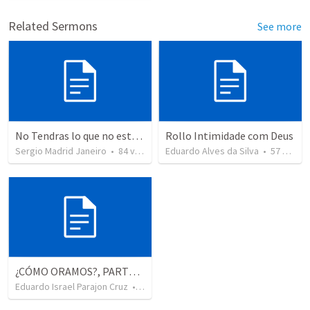
Related Sermons
See more
No Tendras lo que no estes dispuesto a luchar por ello.
Rollo Intimidade com Deus
Sergio Madrid Janeiro
•
84
views
Eduardo Alves da Silva
•
57
views
¿CÓMO ORAMOS?, PARTE 9: ORACIÓN DE GRATITUD POR LA SALVACIÓN.
Eduardo Israel Parajon Cruz
•
193
views