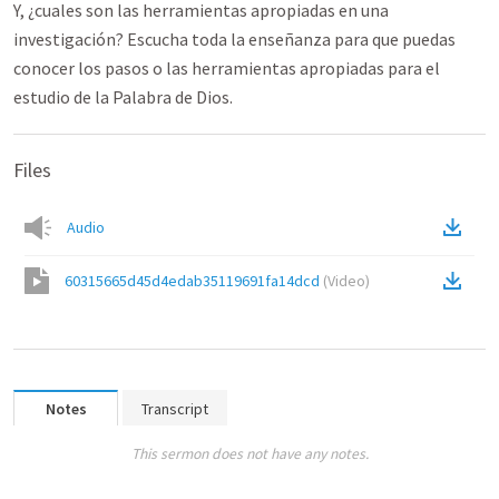
Y, ¿cuales son las herramientas apropiadas en una
investigación? Escucha toda la enseñanza para que puedas
conocer los pasos o las herramientas apropiadas para el
estudio de la Palabra de Dios.
Files
Audio
60315665d45d4edab35119691fa14dcd
(
Video
)
Notes
Transcript
This sermon does not have any notes.