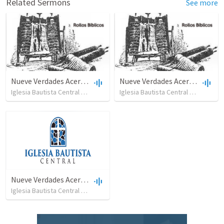
Related Sermons
See more
Nueve Verdades Acerca de la Biblia Parte I
Nueve Verdades Acerca de la Biblia Parte II
Iglesia Bautista Central Ocala
•
651
views
•
59:02
Iglesia Bautista Central Ocala
•
49
Nueve Verdades Acerca de la Biblia Parte IV
Iglesia Bautista Central Ocala
•
63
views
•
39:35