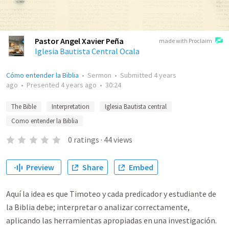
Pastor Angel Xavier Peña
made with Proclaim
Iglesia Bautista Central Ocala
Cómo entender la Biblia
•
Sermon
•
Submitted
4 years
ago
•
Presented
4 years ago
•
30:24
The Bible
Interpretation
Iglesia Bautista central
Como entender la Biblia
0
ratings
·
44
views
Preview
Share
Embed
Aquí la idea es que Timoteo y cada predicador y estudiante de
la Biblia debe; interpretar o analizar correctamente,
aplicando las herramientas apropiadas en una investigación.