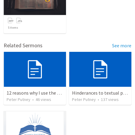
5
items
Related Sermons
See more
12 reasons why I use the RVG Spanish Bible
Hinderances to textual purity in the Spanish Bible
Peter Putney
•
46
views
Peter Putney
•
137
views