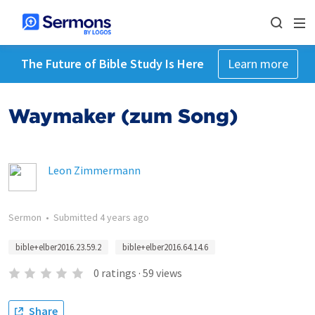
The Future of Bible Study Is Here
Learn more
Waymaker (zum Song)
Leon Zimmermann
Sermon
•
Submitted
4 years ago
bible+elber2016.23.59.2
bible+elber2016.64.14.6
0
ratings
·
59
views
Share