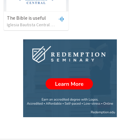
The Bible is useful
Iglesia Bautista Central Ocala
•
734
views
•
27:43