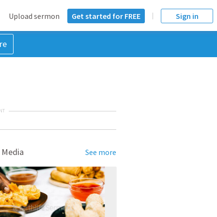
Upload sermon
Get started for FREE
Sign in
re
NT
 Media
See more