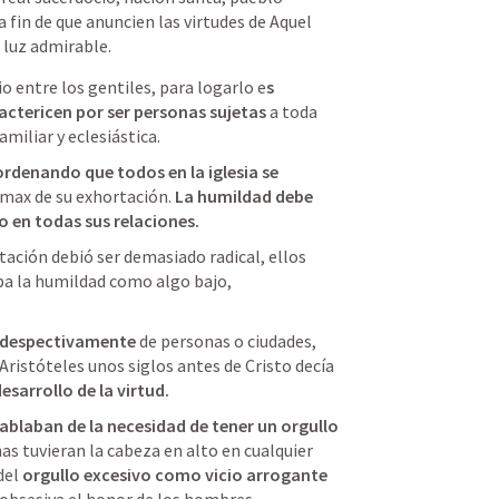
 a fin de que anuncien las virtudes de Aquel 
u luz admirable.
 entre los gentiles, para logarlo e
s 
actericen por ser personas sujetas 
a toda 
amiliar y eclesiástica. 
rdenando que todos en la iglesia se 
límax de su exhortación. 
La humildad debe 
no en todas sus relaciones.
ación debió ser demasiado radical, ellos 
ba la humildad como algo bajo, 
 
 despectivamente 
de personas o ciudades, 
 Aristóteles unos siglos antes de Cristo decía 
esarrollo de la virtud.
ablaban de la necesidad de tener un orgullo 
as tuvieran la cabeza en alto en cualquier 
el 
orgullo excesivo como vicio arrogante 