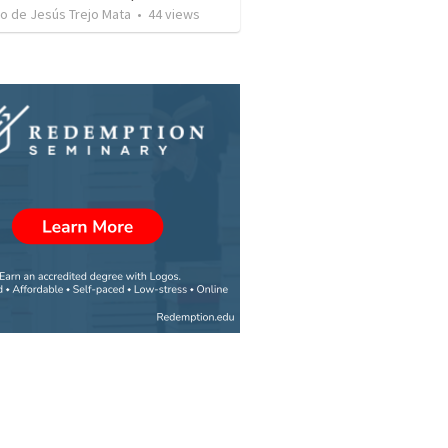
o de Jesús Trejo Mata
•
44
views