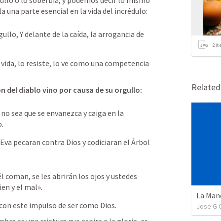
gullo o lo soberbia, y podemos decir lo mismo 
que dijo Baxter sobre el orgullo, es la una parte esencial en la vida del incrédulo:  
rgullo, Y delante de la caída, la arrogancia de 
2
it
 vida, lo resiste, lo ve como una competencia 
Relate
n del diablo vino por causa de su orgullo: 
 no sea que se envanezca y caiga en la 
o.
Eva pecaran contra Dios y codiciaran el Árbol 
l coman, se les abrirán los ojos y ustedes 
en y el mal».
on este impulso de ser como Dios. 
Jose G 