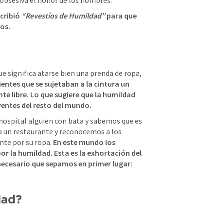
obsesiva el honor de los hombres.
cribió 
“Revestíos de Humildad”
 para que 
os. 
ue significa atarse bien una prenda de ropa,
ientes que se sujetaban a la cintura un 
te libre.
Lo que sugiere que la humildad 
yentes del resto del mundo. 
hospital alguien con bata y sabemos que es 
 un restaurante y reconocemos a los 
nte por su ropa.
En este mundo los 
or la humildad. Esta es la exhortación del 
 necesario que sepamos en primer lugar: 
dad? 