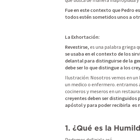
que busca de manera inapropiada y 
Fue en este contexto que Pedro es
todos estén sometidos unos a otr
La Exhortación: 
Revestirse
,
 es una palabra griega q
se usaba en el contexto de los sirv
delantal para distinguirse de la gen
debe ser lo que distingue a los cre
Ilustración: Nosotros vemos en un 
un medico o enfermero. entramos a
cocineros y meseros en un restaura
creyentes deben ser distinguidos p
apóstol y para poder recibirla  es
1. ¿Qué es la Humil
Podemos definirla así: 