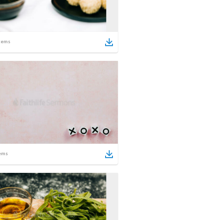
tems
ems