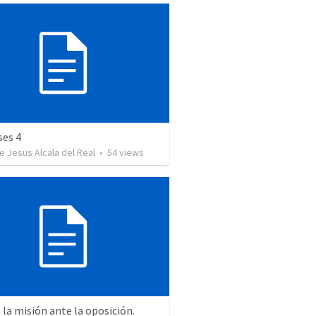
ses 4
e Jesus Alcala del Real
•
54
views
a la misión ante la oposición.