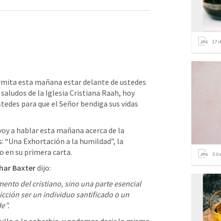
17
i
ermita esta mañana estar delante de ustedes 
saludos de la Iglesia Cristiana Raah, hoy 
tedes para que el Señor bendiga sus vidas 
oy a hablar esta mañana acerca de la 
: “Una Exhortación a la humildad”, la 
 en su primera carta. 
3
it
char Baxter
 dijo: 
nto del cristiano, sino una parte esencial 
icción ser un individuo santificado o un 
e”.