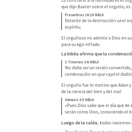
Lo contrario a la humildad es el or
Proverbios 16:18 NBLA
Delante de la destrucción 
va
 el o
espíritu.
El orgulloso no admite a Dios en su
para su ego inflado. 
La biblia afirma que la condenació
1 Timoteo 3:6 NBLA
No 
debe ser
 un recién convertido,
condenación 
en que cayó
 el diabl
El orgullo fue lo motivo que Adan y 
de la ciencia del bien y del mal: 
Génesis 3:5 NBLA
»Pues Dios sabe que el día que de é
serán como Dios, conociendo el bi
Luego de la caída, t
odos nacemos c