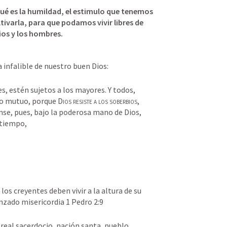
é es la humildad, el estimulo que tenemos 
tivarla, para que podamos vivir libres de 
os y los hombres.  
a infalible de nuestro buen Dios:
s, estén sujetos a los mayores. Y todos, 
to mutuo, porque D
ios resiste a los soberbios
, 
nse, pues, bajo la poderosa mano de Dios, 
 tiempo,
s creyentes deben vivir a la altura de su 
nzado misericordia 
1 Pedro 2:9
Pero ustedes son linaje escogido, real sacerdocio, nación santa, pueblo 