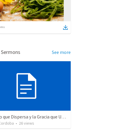
ems
d Sermons
See more
La Mano que Dispersa y la Gracia que Une: Superando Prejuicios para la Misión.
Cordoba
•
26
views