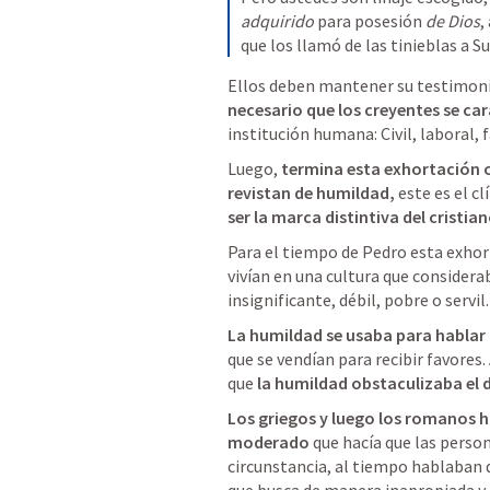
adquirido
 para posesión 
de Dios
,
que los llamó de las tinieblas a S
Ellos deben mantener su testimonio
necesario que los creyentes se car
institución humana: Civil, laboral, f
Luego, 
termina esta exhortación o
revistan de humildad,
 este es el c
ser la marca distintiva del cristia
Para el tiempo de Pedro esta exhort
vivían en una cultura que considera
insignificante, débil, pobre o servil.
La humildad se usaba para hablar
que se vendían para recibir favores.
que 
la humildad obstaculizaba el d
Los griegos y luego los romanos h
moderado
 que hacía que las person
circunstancia, al tiempo hablaban d