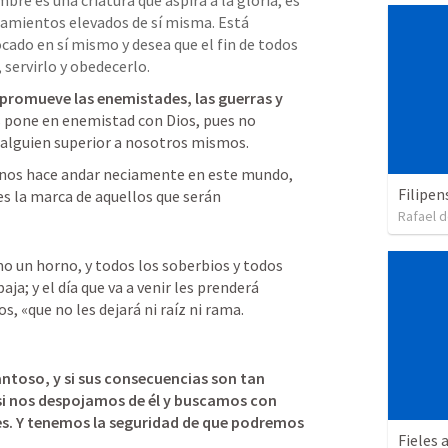
bre es una criatura que aspira a la gloria, es 
samientos elevados de sí misma. Está 
ado en sí mismo y desea que el fin de todos 
 servirlo y obedecerlo.
 promueve las enemistades, las guerras y 
 pone en enemistad con Dios, pues no 
a alguien superior a nosotros mismos. 
nos hace andar neciamente en este mundo, 
Filipen
 es la marca de aquellos que serán 
Rafael d
mo un horno, y todos los soberbios y todos 
a; y el día que va a venir les prenderá 
os, «que no les dejará ni raíz ni rama.
antoso, y si sus consecuencias son tan 
si nos despojamos de él y buscamos con 
s. Y tenemos la seguridad de que podremos 
Fieles 