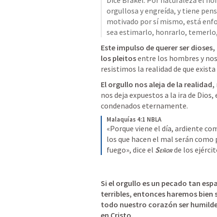
Dice Brakel: Por naturaleza el hom
orgullosa y engreída, y tiene pen
motivado por sí mismo, está enfoc
sea estimarlo, honrarlo, temerlo,
Este impulso de querer ser dioses,
los pleitos
 entre los hombres y nos
resistimos la realidad de que exist
El orgullo nos aleja de la realidad, 
nos deja expuestos a la ira de Dios,
condenados eternamente.  
Malaquías 4:1 NBLA
«Porque viene el día, ardiente co
los que hacen el mal serán como paj
fuego», dice el
Señor
de los ejércit
Si el orgullo es un pecado tan esp
terribles, entonces haremos bien 
todo nuestro corazón ser humilde
en Cristo. 