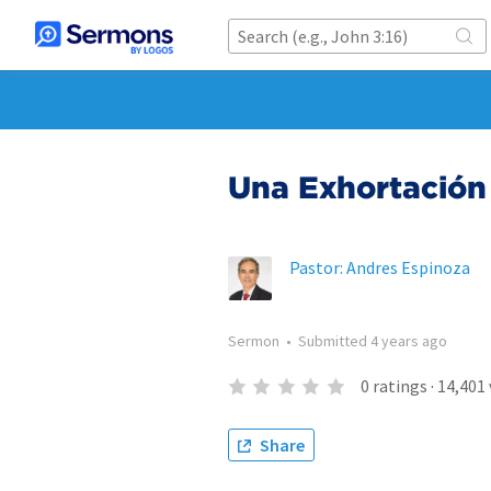
Una Exhortación
Pastor: Andres Espinoza
Sermon
•
Submitted
4 years ago
0
ratings
·
14,401
Share