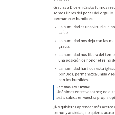
Gracias a Dios en Cristo fuimos resc
somos libres del poder del orgullo. 
permanecer humildes.
La humildad es una virtud que n
caído. 
La humildad nos deja con las mano
gracia. 
La humildad nos libera del temor
una posición de honor el reino de 
La humildad hará que esta iglesi
por Dios, permanezca unida y sea
con los humildes. 
Romanos 12:16 RVR60
Unánimes entre vosotros; no altiv
seáis sabios en vuestra propia op
¿No quisieras aprender más acerca de
temor y ansiedad, no quieres acaso