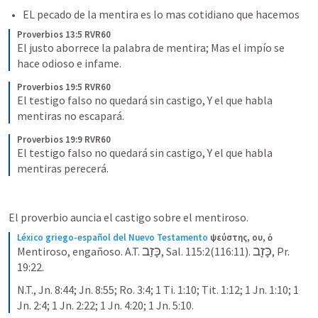
EL pecado de la mentira es lo mas cotidiano que hacemos
Proverbios 13:5 RVR60
El justo aborrece la palabra de mentira; Mas el impío se 
hace odioso e infame.
Proverbios 19:5 RVR60
El testigo falso no quedará sin castigo, Y el que habla 
mentiras no escapará.
Proverbios 19:9 RVR60
El testigo falso no quedará sin castigo, Y el que habla 
mentiras perecerá.
El proverbio auncia el castigo sobre el mentiroso.
Léxico griego-español del Nuevo Testamento
ψεύστης, ου, ὁ.
כָּזָב
כָּזַב
Mentiroso, engañoso. A.T. 
, Sal. 115:2(116:11). 
, Pr. 
19:22.
N.T., Jn. 8:44; Jn. 8:55; Ro. 3:4; 1 Ti. 1:10; Tit. 1:12; 1 Jn. 1:10; 1 
Jn. 2:4; 1 Jn. 2:22; 1 Jn. 4:20; 1 Jn. 5:10.