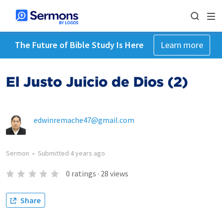
The Future of Bible Study Is Here
Learn more
El Justo Juicio de Dios (2)
edwinremache47@gmail.com
Sermon
•
Submitted
4 years ago
0
ratings
·
28
views
Share