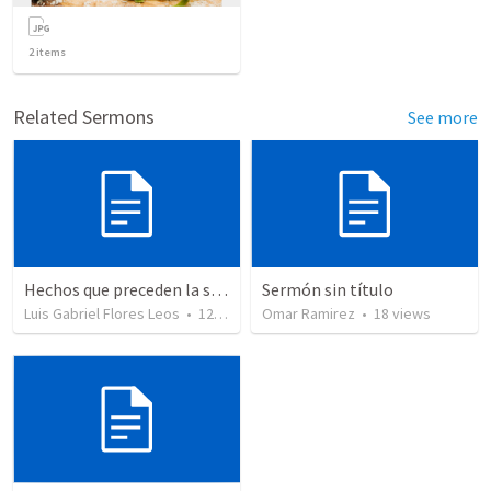
2
items
Related Sermons
See more
Hechos que preceden la segunda venida
Sermón sin título
Luis Gabriel Flores Leos
•
12
views
Omar Ramirez
•
18
views