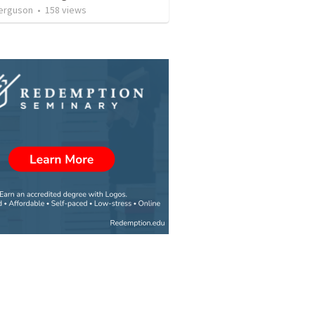
erguson
•
158
views