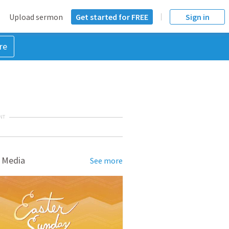
Upload sermon
Get started for FREE
Sign in
re
NT
 Media
See more