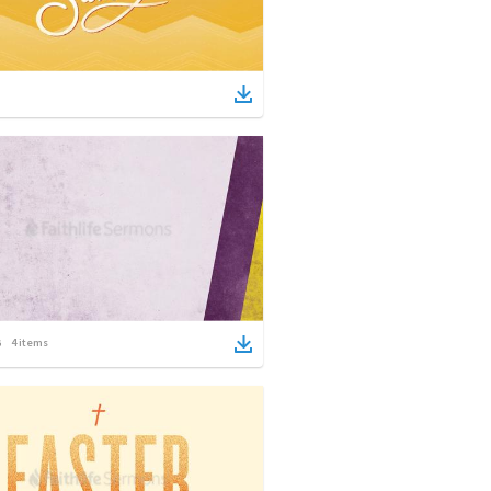
4
items