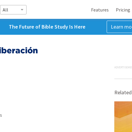
All
Features
Pricing
The Future of Bible Study Is Here
Learn mo
iberación
ADVERTISEME
Related
s