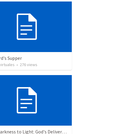
rd's Supper
irtuales
•
276
views
From Darkness to Light: God's Deliverance in the Plagues and Passover