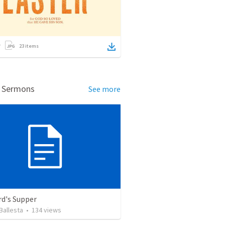
23
items
d Sermons
See more
rd's Supper
Ballesta
•
134
views