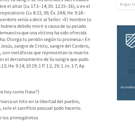
Roger F
re el altar (
Lv. 17:1–14
; 
Dt. 12:15–16
), o en el 
propiciatorio (
Lv. 8:23
, 
30
; 
Éx. 24:8
; 
He. 9:18–
acerdote venía a decir al Señor: «El hombre (o 
 hubiera debido morir a causa de su pecado. 
emuestra que una víctima ha sido ofrecida 
echa. Otorga tu perdón según tu promesa.» En 
 Jesús, sangre de Cristo, sangre del Cordero, 
a, son metáforas que representan la muerte 
por el derramamiento de Su sangre que pudo 
2:13
; 
He. 9:14
; 
10:19
; 
1 P. 1:2
, 
19
; 
1 Jn. 1:7
; 
Ap. 
va hoy como frase?)
arca un hito en la libertad del pueblo, 
solo el sacrificio pascual pudo hacerlo.
de los primogénitos