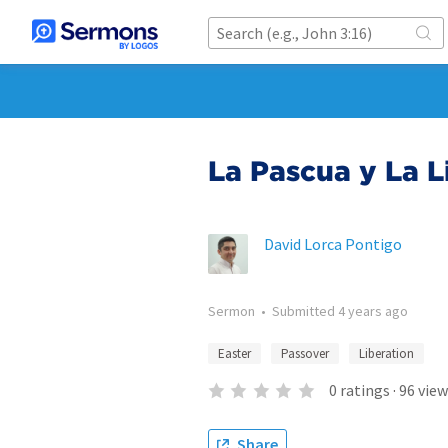
La Pascua y La L
David Lorca Pontigo
Sermon
•
Submitted
4 years ago
Easter
Passover
Liberation
0
ratings
·
96
view
Share