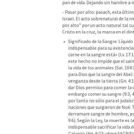
pan de vida. Dejando sin hambre a n
- Pasar por alto: pasach, esta últim
Israel. El acto sobrenatural de la 
por alto” por un acto natural tal cu
Cristo en la cruz, la marca en el din
Significado de la Sangre: Líquido 
indispensable para su existencia 
carne en la sangre está» (
Lv. 17:
este hecho no impide que el sal
la vida de los animales (
Sal. 104:
para Dios que la sangre del Abe
venganza desde la tierra (
Gn. 4:
dar Dios permiso para comer la c
embargo comer su sangre (9:3, 4
por tanto no sólo para el judaís
naciones que surgieron de Noé. T
derramare sangre de hombre, po
9:6
). Según la Ley, la muerte es 
indispensable sacrificar la vida d
Calvario (
He. 9:22
; véase SACRIFI