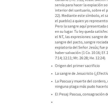
servía para hacer la expiación sob
interior del santuario, sobre el 
22
). Mediante este símbolo, el s
el pueblo) a quien yo represento
Pero la sangre aquí presentada d
en su lugar. Tu ley queda satisf
el NT, las expresiones: sangre de
sangre del pacto, sangre rociad
expiatoria del Señor Jesús; fue 
haber salvación (
1 Co. 10:16
; 
Ef. 
7:14
; 
12:11
; 
Mt. 26:28
; 
He. 12:24
).
Origen del primer sacrificio
La sangre de Jesucristo (¿Efecti
La Pascua y muerte del cordero, m
ninguna plaga más pudo hacerlo, 
El Pesaj: Pascua, consagración 