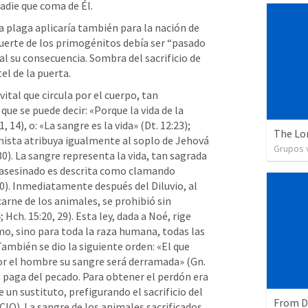
adie que coma de Él.
a plaga aplicaría también para la nación de 
muerte de los primogénitos debía ser “pasado 
al su consecuencia. Sombra del sacrificio de 
tel de la puerta.
vital que circula por el cuerpo, tan 
que se puede decir: «Porque la vida de la 
11
, 
14
), o: «La sangre es la vida» (
Dt. 12:23
); 
The Lo
mista atribuya igualmente al soplo de Jehová 
Grupos v
30
). La sangre representa la vida, tan sagrada 
l asesinado es descrita como clamando 
10
). Inmediatamente después del Diluvio, al 
arne de los animales, se prohibió sin 
; 
Hch. 15:20
, 
29
). Esta ley, dada a Noé, rige 
mo, sino para toda la raza humana, todas las 
ambién se dio la siguiente orden: «El que 
r el hombre su sangre será derramada» (
Gn. 
la paga del pecado. Para obtener el perdón era 
e un sustituto, prefigurando el sacrificio del 
CIO). La sangre de los animales sacrificados 