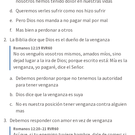
nosotros hemos tenido dolor en nuestras vidas 
Queremos verles sufrir como nos hizo sufrir 
Pero Dios nos manda a no pagar mal por mal 
Mas bien a perdonar a otros 
La Biblia dice que Dios es el dueño de la venganza 
Romanos 12:19 RVR60
No os venguéis vosotros mismos, amados míos, sino 
dejad lugar a la ira de Dios; porque escrito está: Mía es la 
venganza, yo pagaré, dice el Señor.
Debemos perdonar porque no tenemos la autoridad 
para tener venganza 
Dios dice que la venganza es suya 
No es nuestra posición tener venganza contra alguien 
mas 
Debemos responder con amor en vez de venganza 
Romanos 12:20–21 RVR60
Así que, si tu enemigo tuviere hambre, dale de comer; si 