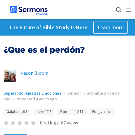
The Future of Bible Study Is Here
Learn more
¿Que es el perdón?
Kason Bloom
Superando Nuestras Emociones
•
Sermon
•
Submitted
4 years
ago
•
Presented
4 years ago
Galatians 6:1
Luke 17:3
Romans 12:17
Forgiveness
0
ratings
·
67
views