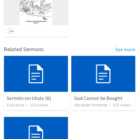
Related Sermons
See more
Sermón sin título (6)
God Cannot be Bought
Esai Ariza
•
214
views
Abraham Armenta
•
223
views