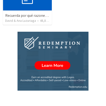
Recuerda por qué razones debemos alabar a Dios - Salmo 103-1-5
David & Ana Luzuriaga
•
48,877
views