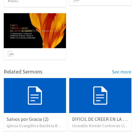
8
items
Related Sermons
See more
Salvos por Gracia (2)
DIFICIL DE CREER EN LA SALVACION
Iglesia Evangélica Bautista Berea
•
95
views
Oswaldo Román Contreras Cisneros