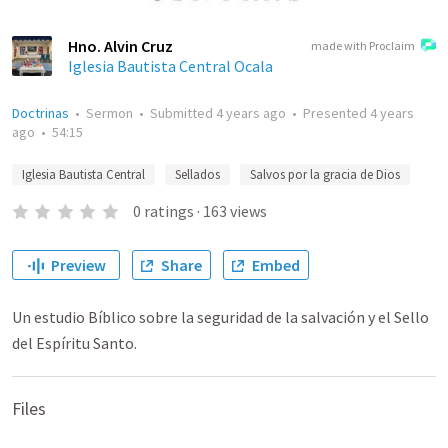
Hno. Alvin Cruz
made with Proclaim
Iglesia Bautista Central Ocala
Doctrinas
•
Sermon
•
Submitted
4 years ago
•
Presented
4 years
ago
•
54:15
Iglesia Bautista Central
Sellados
Salvos por la gracia de Dios
0
ratings
·
163
views
Preview
Share
Embed
Un estudio Bíblico sobre la seguridad de la salvación y el Sello
del Espíritu Santo.
Files