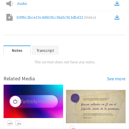
Audio
b095c2bce15c4d6191c36a5c913dbd22
(
Video
)
Notes
Transcript
This sermon does not have any notes.
Related Media
See more