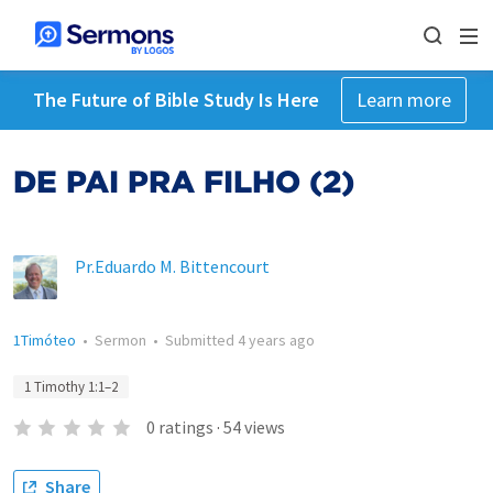
The Future of Bible Study Is Here
Learn more
DE PAI PRA FILHO (2)
Pr.Eduardo M. Bittencourt
1Timóteo
•
Sermon
•
Submitted
4 years ago
1 Timothy 1:1–2
0
ratings
·
54
views
Share