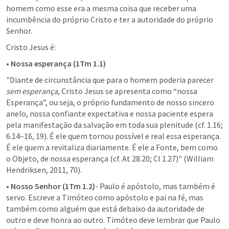
homem como esse era a mesma coisa que receber uma 
incumbência do próprio Cristo e ter a autoridade do próprio 
Senhor.
Cristo Jesus é:
• 
Nossa esperança (1Tm 1.1)
"Diante de circunstância que para o homem poderia parecer 
sem esperança
, Cristo Jesus se apresenta como “nossa 
Esperança”, ou seja, o próprio fundamento de nosso sincero 
anelo, nossa confiante expectativa e nossa paciente espera 
pela manifestação da salvação em toda sua plenitude (cf. 1.16; 
6.14–16, 19). É ele quem tornou possível e real essa esperança. 
É ele quem a revitaliza diariamente. É ele a Fonte, bem como 
o Objeto, de nossa esperança (cf. At 28.20; Cl 1.27)" (William 
Hendriksen, 2011, 70).
• 
Nosso Senhor (1Tm 1.2)
- Paulo é apóstolo, mas também é 
servo. Escreve a Timóteo como apóstolo e pai na fé, mas 
também como alguém que está debaixo da autoridade de 
outro e deve honra ao outro. Timóteo deve lembrar que Paulo 