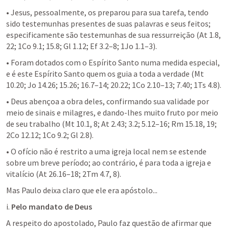
• Jesus, pessoalmente, os preparou para sua tarefa, tendo 
sido testemunhas presentes de suas palavras e seus feitos; 
especificamente são testemunhas de sua ressurreição (At 1.8, 
22; 1Co 9.1; 15.8; Gl 1.12; Ef 3.2–8; 1Jo 1.1–3).
• Foram dotados com o Espírito Santo numa medida especial, 
e é este Espírito Santo quem os guia a toda a verdade (Mt 
10.20; Jo 14.26; 15.26; 16.7–14; 20.22; 1Co 2.10–13; 7.40; 1Ts 4.8).
• Deus abençoa a obra deles, confirmando sua validade por 
meio de sinais e milagres, e dando-lhes muito fruto por meio 
de seu trabalho (Mt 10.1, 8; At 2.43; 3.2; 5.12–16; Rm 15.18, 19; 
2Co 12.12; 1Co 9.2; Gl 2.8).
• O ofício não é restrito a uma igreja local nem se estende 
sobre um breve período; ao contrário, é para toda a igreja e 
vitalício (At 26.16–18; 2Tm 4.7, 8).
Mas Paulo deixa claro que ele era apóstolo...
i. 
Pelo mandato de Deus
A respeito do apostolado, Paulo faz questão de afirmar que 