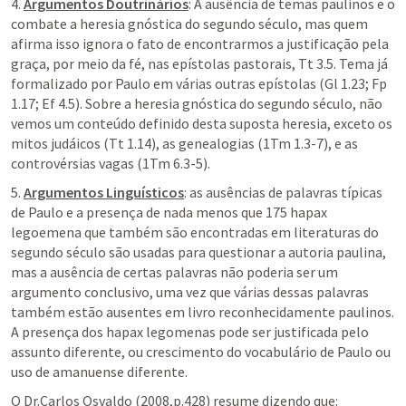
4. 
Argumentos Doutrinários
: A ausência de temas paulinos e o 
combate a heresia gnóstica do segundo século, mas quem 
afirma isso ignora o fato de encontrarmos a justificação pela 
graça, por meio da fé, nas epístolas pastorais, Tt 3.5. Tema já 
formalizado por Paulo em várias outras epístolas (Gl 1.23; Fp 
1.17; Ef 4.5). Sobre a heresia gnóstica do segundo século, não 
vemos um conteúdo definido desta suposta heresia, exceto os 
mitos judáicos (Tt 1.14), as genealogias (1Tm 1.3-7), e as 
controvérsias vagas (1Tm 6.3-5).
5. 
Argumentos Linguísticos
: as ausências de palavras típicas 
de Paulo e a presença de nada menos que 175 hapax 
legoemena que também são encontradas em literaturas do 
segundo século são usadas para questionar a autoria paulina, 
mas a ausência de certas palavras não poderia ser um 
argumento conclusivo, uma vez que várias dessas palavras 
também estão ausentes em livro reconhecidamente paulinos. 
A presença dos hapax legomenas pode ser justificada pelo 
assunto diferente, ou crescimento do vocabulário de Paulo ou 
uso de amanuense diferente.
O Dr.Carlos Osvaldo (2008,p.428) resume dizendo que: