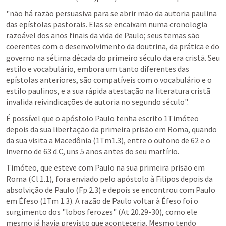
"não há razão persuasiva para se abrir mão da autoria paulina 
das epístolas pastorais. Elas se encaixam numa cronologia 
razoável dos anos finais da vida de Paulo; seus temas são 
coerentes com o desenvolvimento da doutrina, da prática e do 
governo na sétima década do primeiro século da era cristã. Seu 
estilo e vocabulário, embora um tanto diferentes das 
epístolas anteriores, são compatíveis com o vocabulário e o 
estilo paulinos, e a sua rápida atestação na literatura cristã 
invalida reivindicações de autoria no segundo século".
É possível que o apóstolo Paulo tenha escrito 1Timóteo 
depois da sua libertação da primeira prisão em Roma, quando 
da sua visita a Macedônia (1Tm1.3), entre o outono de 62 e o 
inverno de 63 d.C, uns 5 anos antes do seu martírio.
Timóteo, que esteve com Paulo na sua primeira prisão em 
Roma (Cl 1.1), fora enviado pelo apóstolo à Filipos depois da 
absolvição de Paulo (Fp 2.3) e depois se encontrou com Paulo 
em Éfeso (1Tm 1.3). A razão de Paulo voltar à Éfeso foi o 
surgimento dos "lobos ferozes" (At 20.29-30), como ele 
mesmo já havia previsto que aconteceria. Mesmo tendo 