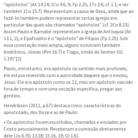
“apóstolos” (At 14.14; 1Co 4.6, 9; Fp 2.25; 1Ts 2.6; cf. 1.1; e ver 
também 1Co 15.7). Representam a causa de Deus, ainda que ao 
fazê-lo também podem representar certas igrejas em 
particular das quais são chamados “apóstolos” (cf. 2Co 8.23). 
Assim Paulo e Barnabé representam a igreja de Antioquia (At 
13.1, 2), e Epafrodito é o “apóstolo” de Filipos (Fp 2.25). Sob 
essa conotação mais ampla, alguns incluiriam também 
Andrônico, Júnias (Rm 16.7) e Tiago, irmão do Senhor (Gl 
1.19)”[2]
Paulo, entretanto, era apóstolo no sentido mais profundo, 
ele estava revestido com a autoridade daquele que o enviou, 
Jesus. Ele era apóstolo como os 12, mas um apóstolo nascido 
fora de tempo e com uma vocação específica, pregar aos 
gentios.
Hendriksen (2011, p.67) destaca cinco: características do 
apostolado, dos Doze e as de Paulo:
• Os apóstolos foram escolhidos, chamados e enviados por 
Cristo pessoalmente. Receberam a comissão diretamente 
dele (Jo 6.70; 13.18; 15.16, 19; Gl 1.6).