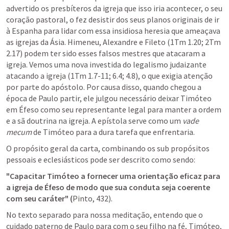
advertido os presbíteros da igreja que isso iria acontecer, o seu 
coração pastoral, o fez desistir dos seus planos originais de ir 
à Espanha para lidar com essa insidiosa heresia que ameaçava 
as igrejas da Ásia. Himeneu, Alexandre e Fileto (1Tm 1.20; 2Tm 
2.17) podem ter sido esses falsos mestres que atacaram a 
igreja. Vemos uma nova investida do legalismo judaizante 
atacando a igreja (1Tm 1.7-11; 6.4; 4.8), o que exigia atenção 
por parte do apóstolo. Por causa disso, quando chegou a 
época de Paulo partir, ele julgou necessário deixar Timóteo 
em Éfeso como seu representante legal para manter a ordem 
e a sã doutrina na igreja. A epístola serve como um 
vade 
mecum 
de Timóteo para a dura tarefa que enfrentaria.
O propósito geral da carta, combinando os sub propósitos 
pessoais e eclesiásticos pode ser descrito como sendo:
"Capacitar Timóteo a fornecer uma orientação eficaz para 
a igreja de Éfeso de modo que sua conduta seja coerente 
com seu caráter" (
Pinto, 432).
No texto separado para nossa meditação, entendo que o  
cuidado paterno de Paulo para com o seu filho na fé, Timóteo, 