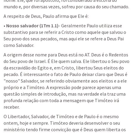
nome. Ele, que foi apóstolo, foi considerado a escória do 
mundo e, por diversas vezes, sofreu por causa do seu chamado.
A respeito de Deus, Paulo afirma que Ele é:
• 
Nosso salvador (1Tm 1.1)
- Geralmente Paulo utiliza esse 
substantivo para se referir a Cristo como aquele que salvou o 
Seu povo dos seus pecados, mas aqui ele se refere a Deus Pai 
como Salvador.
A origem desse nome para Deus está no AT. Deus é o Redentos 
do Seu povo de Israel. É Ele quem salva. Ele libertou o Seu povo 
da escravidão do Egito e, em Cristo, libertou Seus eleitos do 
pecado. É interessante o fato de Paulo deixar claro que Deus é 
"nosso" Salvador, se referindo obviamente aos eleitos e a ele 
próprio e a Timóteo. A expressão pode parece apenas uma 
questão simples de introdução, mas na verdade ela traz uma 
profunda relação com toda a mensagem que Timóteo irá 
receber.
O Libertador, Salvador, de Timóteo e de Paulo é o mesmo 
ontem, hoje e sempre. Timóteo deveria desenvolver o seu 
ministério tendo firme convicção que é Deus quem liberta os 