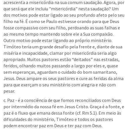
acrescenta a misericórdia na sua comum saudação. Agora, por 
que será que ele incluiu "misericórdia" nesta saudação? Um 
dos motivos pode estar ligado ao seu profundo afeto pelo seu 
filho na fé. É como se Paulo estivesse orando para que Deus 
fosse compassivo com seu filho, perdoando as suas falhas e 
ao mesmo tempo mantendo sobre ele a Sua compaixão. 
Outro motivo pode estar ligando ao próprio ministério. 
Timóteo teria um grande desafio pela frente e, diante de sua 
miséria e incapacidade, clamar por misericórdia seria algo 
apropriado. Muitos pastores estão “deitados” nas estradas, 
feridos, olhando muitos passando a largo por eles e, quase 
sem esperanças, aguardam o cuidado do bom samaritano, 
Jesus. Deus ampare os seus pastores e cure as feridas da alma 
para que exerçam o seu ministério com alegria e não com 
pesar.
c. Paz - é a consciência de que fomos reconciliados com Deus 
por intermédio da nossa fé em Jesus Cristo. Graça é a fonte, e 
paz é o fluxo que emana dessa fonte (cf. Rm 5.1). Em meio às 
dificuldades do ministério, Timóteo e todos os pastores 
podem encontrar paz em Deus e ter paz com Deus.