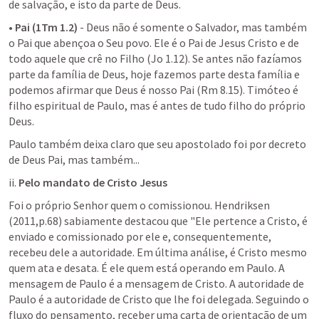
de salvação, e isto da parte de Deus.
• 
Pai (1Tm 1.2) 
- Deus não é somente o Salvador, mas também 
o Pai que abençoa o Seu povo. Ele é o Pai de Jesus Cristo e de 
todo aquele que crê no Filho (
Jo 1.12
). Se antes não fazíamos 
parte da família de Deus, hoje fazemos parte desta família e 
podemos afirmar que Deus é nosso Pai (
Rm 8.15
). Timóteo é 
filho espiritual de Paulo, mas é antes de tudo filho do próprio 
Deus.
Paulo também deixa claro que seu apostolado foi por decreto 
de Deus Pai, mas também...
ii. 
Pelo mandato de Cristo Jesus
Foi o próprio Senhor quem o comissionou. Hendriksen 
(2011,p.68) sabiamente destacou que "Ele pertence a Cristo, é 
enviado e comissionado por ele e, consequentemente, 
recebeu dele a autoridade. Em última análise, é Cristo mesmo 
quem ata e desata. É ele quem está operando em Paulo. A 
mensagem de Paulo é a mensagem de Cristo. A autoridade de 
Paulo é a autoridade de Cristo que lhe foi delegada. Seguindo o 
fluxo do pensamento, receber uma carta de orientação de um 