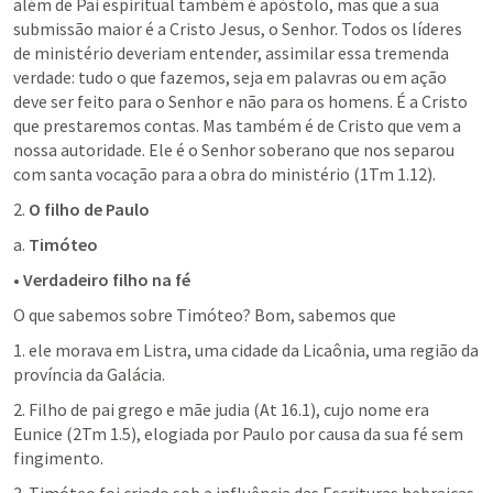
além de Pai espiritual também é apóstolo, mas que a sua 
submissão maior é a Cristo Jesus, o Senhor. Todos os líderes 
de ministério deveriam entender, assimilar essa tremenda 
verdade: tudo o que fazemos, seja em palavras ou em ação 
deve ser feito para o Senhor e não para os homens. É a Cristo 
que prestaremos contas. Mas também é de Cristo que vem a 
nossa autoridade. Ele é o Senhor soberano que nos separou 
com santa vocação para a obra do ministério (1Tm 1.12).
2. 
O filho de Paulo
a. 
Timóteo
• 
Verdadeiro filho na fé
O que sabemos sobre Timóteo? Bom, sabemos que
1. ele morava em Listra, uma cidade da Licaônia, uma região da 
província da Galácia.
2. Filho de pai grego e mãe judia (At 16.1), cujo nome era 
Eunice (2Tm 1.5), elogiada por Paulo por causa da sua fé sem 
fingimento.