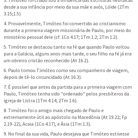
3. Timóteo foi criado sob a influência das Escrituras hebraicas 
desde a sua infância por meio da sua mãe e avós, Lóide (2Tm 
3.15;1.5).
4. Provavelmente, Timóteo foi convertido ao cristianismo 
durante a primeira viagem missionária de Paulo, por meio do 
ministério pessoal dele (cf. 1Co 4.17; 1Tm 1.2; 2Tm 1.2).
5. Timóteo se destacou tanto na fé que quando Paulo voltou 
para a Galácia, alguns anos mais tarde, o seu filho na fé já era 
um obreiro cristão reconhecido (At 16.2).
6. Paulo tomou Timóteo como seu companheiro de viagem, 
depois de tê-lo circuncidado (At 16.3).
7. É possível que antes da partida para a primeira viagem com 
Paulo, Timóteo tenha sido "ordenado" pelos presbíteros da 
igreja de Listra (1Tm 4.14; 2Tm 1.6).
8. Timóteo foi o amigo mais chegado de Paulo e 
extremamente útil ao apóstolo na Macedônia (At 19.22; Fp 
2.19-22), Acaia (1Co 4.17), e Ásia (1Tm 1.3).
9. No final da sua vida, Paulo desejava que Timóteo estivesse 