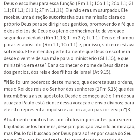
Deus o escolheu para essa função (Rm 1.1; 1Co 1.1; 2Co 1.1; Gl 
1.1; Ef 1.1; Cl 1.1; 2Tm 1.1,11). Ele não era um usurpador. Ele 
recebeu uma direção autoritativa ou uma missão clara do 
próprio Deus para se dirigir aos gentios, promovendo a fé que 
é dos eleitos de Deus e o pleno conhecimento da verdade 
segundo a piedade (Rm 11.13; 1Tm 2.7; Tt 1.1). Deus o chamou 
para ser apóstolo (Rm 1.1; 1Co 1.1) e, por isso, sofreu e estava 
sofrendo. Ele entendia perfeitamente que Deus o escolhera 
desde o ventre de sua mãe para o ministério (Gl 1.15), e que 
ministério era esse? Dar a conhecer o nome de Deus diante 
dos gentios, dos reis e dos filhos de Israel (At 9.15).
"Não foi um poderoso deste mundo, que decreta suas ordens, 
mas o Rei dos reis e o Senhor dos senhores (1Tm 6.15) que deu 
incumbência a seu apóstolo. Desde o começo até o fim de sua 
atuação Paulo está ciente dessa vocação e envio divinos; para 
ele isto representa impulso e autorização para o serviço"[3]
Atualmente muitos buscam títulos importantes para serem 
bajulados pelos homens, desejam posição visando admiração, 
mas Paulo foi buscado por Deus para sofrer por causa do Seu 