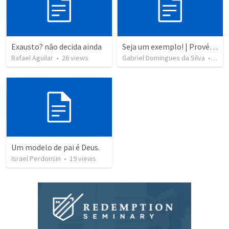
Exausto? não decida ainda
Seja um exemplo! | Provérbios 22.6
Rafael Aguilar
•
26
views
Gabriel Domingues da Silva
•
200
Um modelo de pai é Deus.
Israel Perdonsin
•
19
views