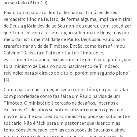
ao seu lado (2Tm 4.9).
Paulo toma para si o direito de chamar Timóteo de seu 
verdadeiro filho na fé. Isso, de forma alguma, implica em tirar 
de Deus a glória devida ao Seu nome ou querer, com isso, dizer 
que Timóteo veio à fé sem a ação soberana de Deus, mas por 
meio da instrumentalidade de Paulo. Deus usou Paulo para 
transformar a vida de Timóteo. Então, como bem afirmou 
Calvino: "Deus era o Pai espiritual de Timóteo, e, 
estritamente falando, exclusivamente ele; Paulo, porém, que 
fora ministro de Deus no novo nascimento de Timóteo, 
reivindica para si direito ao título, porém em segundo plano"
[4]
Como pastor que começou cedo o ministério, eu posso falar 
com propriedade como faz falta um Paulo na vida de um 
Timóteo. O ministério é cercado de desafios, internos e 
externos. Os desafios se potencializam quando o pastor é 
novo e não lhe dão crédito. O ministério pode ser sufocante e 
solitário. Não é fácil para um pastor ter que lidar com as 
tentações do pecado, com as acusações de Satanás e ainda 
por cima com o desprezo dos irmãos e as perseguições de 