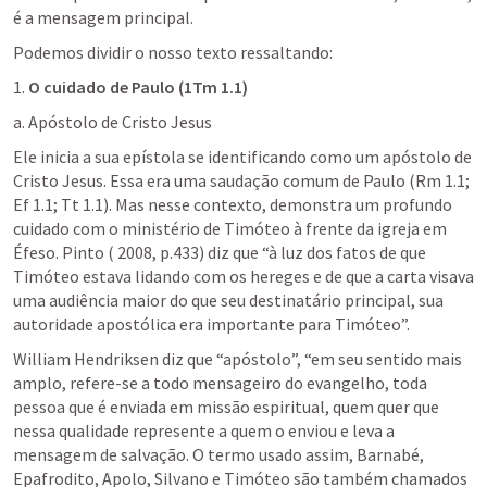
é a mensagem principal.
Podemos dividir o nosso texto ressaltando:
1. 
O cuidado de Paulo (1Tm 1.1)
a. Apóstolo de Cristo Jesus
Ele inicia a sua epístola se identificando como um apóstolo de 
Cristo Jesus. Essa era uma saudação comum de Paulo (Rm 1.1; 
Ef 1.1; Tt 1.1). Mas nesse contexto, demonstra um profundo 
cuidado com o ministério de Timóteo à frente da igreja em 
Éfeso. Pinto ( 2008, p.433) diz que “à luz dos fatos de que 
Timóteo estava lidando com os hereges e de que a carta visava 
uma audiência maior do que seu destinatário principal, sua 
autoridade apostólica era importante para Timóteo”.
William Hendriksen diz que “apóstolo”, “em seu sentido mais 
amplo, refere-se a todo mensageiro do evangelho, toda 
pessoa que é enviada em missão espiritual, quem quer que 
nessa qualidade represente a quem o enviou e leva a 
mensagem de salvação. O termo usado assim, Barnabé, 
Epafrodito, Apolo, Silvano e Timóteo são também chamados 