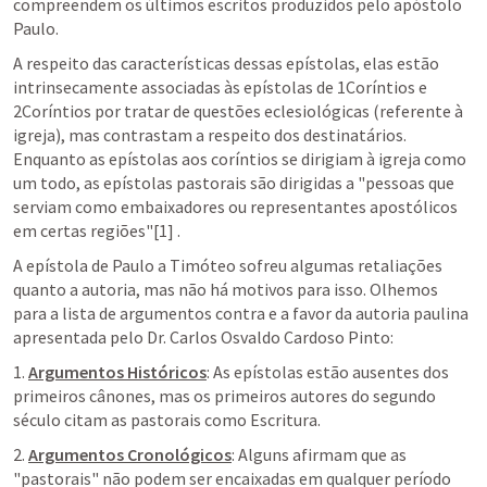
compreendem os últimos escritos produzidos pelo apóstolo 
Paulo.
A respeito das características dessas epístolas, elas estão 
intrinsecamente associadas às epístolas de 1Coríntios e 
2Coríntios por tratar de questões eclesiológicas (referente à 
igreja), mas contrastam a respeito dos destinatários. 
Enquanto as epístolas aos coríntios se dirigiam à igreja como 
um todo, as epístolas pastorais são dirigidas a "pessoas que 
serviam como embaixadores ou representantes apostólicos 
em certas regiões"[1] .
A epístola de Paulo a Timóteo sofreu algumas retaliações 
quanto a autoria, mas não há motivos para isso. Olhemos 
para a lista de argumentos contra e a favor da autoria paulina 
apresentada pelo Dr. Carlos Osvaldo Cardoso Pinto:
1. 
Argumentos Históricos
: As epístolas estão ausentes dos 
primeiros cânones, mas os primeiros autores do segundo 
século citam as pastorais como Escritura.
2. 
Argumentos Cronológicos
: Alguns afirmam que as 
"pastorais" não podem ser encaixadas em qualquer período 