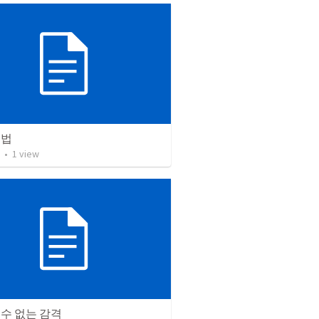
 법
•
1
view
수 없는 감격