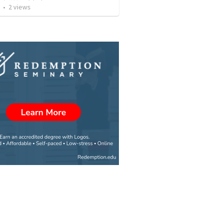
•
2
views