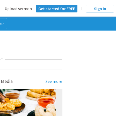
Upload sermon
Get started for FREE
Sign in
re
NT
 Media
See more