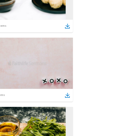
tems
ems