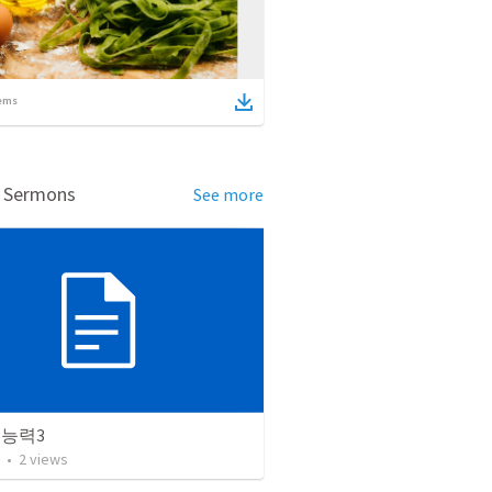
ems
d Sermons
See more
 능력3
•
2
views