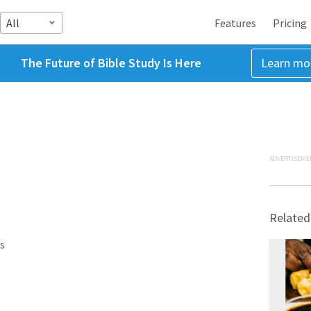
All
Features
Pricing
The Future of Bible Study Is Here
Learn mo
ADVERTISEME
Related
s