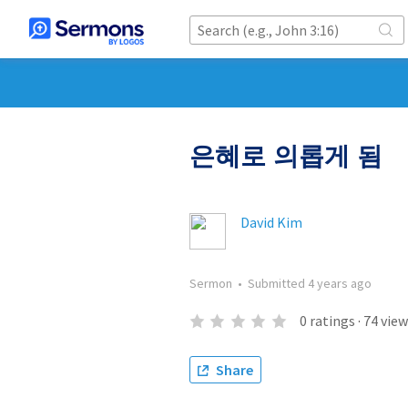
은혜로 의롭게 됨
David Kim
Sermon
•
Submitted
4 years ago
0
ratings
·
74
view
Share