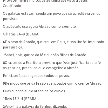
Provavelmente muitos deles tinha até visto a Jesus 
Crucificado
Os gálatas estavam sendo um povo que só acreditava vendo 
por vista.
O apóstolo usa agora Abraão como exemplo
Gálatas 3.6–9
 (BEARA)
6
É o caso de Abraão, que creu em Deus, e isso lhe foi imputado 
para justiça.
7
Sabei, pois, que os da fé é que são filhos de Abraão.
8
Ora, tendo a Escritura previsto que Deus justificaria pela fé 
os gentios, preanunciou o evangelho a Abraão:
Em ti, serão abençoados todos os povos.
9
De modo que os da fé são abençoados com o crente Abraão.
Elias quando alimentado pelos corvos
1Reis 17.2–4
 (BEARA)
2
Veio-lhe a palavra do Senhor, dizendo: