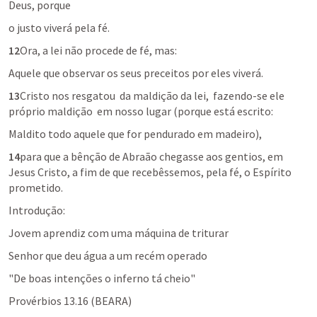
Deus, porque
o justo viverá pela fé.
12
Ora, a lei não procede de fé, mas:
Aquele que observar os seus preceitos por eles viverá.
13
Cristo nos resgatou  da maldição da lei,  fazendo-se ele 
próprio maldição  em nosso lugar (porque está escrito:
Maldito todo aquele que for pendurado em madeiro),
14
para que a bênção de Abraão chegasse aos gentios, em 
Jesus Cristo, a fim de que recebêssemos, pela fé, o Espírito 
prometido.
Introdução:
Jovem aprendiz com uma máquina de triturar
Senhor que deu água a um recém operado
"De boas intenções o inferno tá cheio"
Provérbios 13.16
 (BEARA)