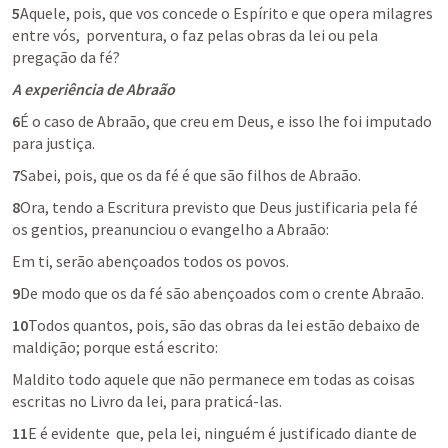
5
Aquele, pois, que vos concede o Espírito e que opera milagres 
entre vós,  porventura, o faz pelas obras da lei ou pela 
pregação da fé?
A experiência de Abraão
6
É o caso de Abraão, que creu em Deus, e isso lhe foi imputado 
para justiça.
7
Sabei, pois, que os da fé é que são filhos de Abraão.
8
Ora, tendo a Escritura previsto que Deus justificaria pela fé 
os gentios, preanunciou o evangelho a Abraão:
Em ti, serão abençoados todos os povos.
9
De modo que os da fé são abençoados com o crente Abraão.
10
Todos quantos, pois, são das obras da lei estão debaixo de 
maldição; porque está escrito:
Maldito todo aquele que não permanece em todas as coisas 
escritas no Livro da lei, para praticá-las.
11
E é evidente  que, pela lei, ninguém é justificado diante de 