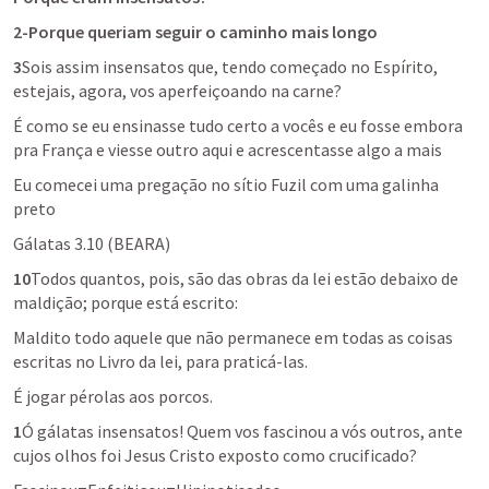
2-Porque queriam seguir o caminho mais longo
3
Sois assim insensatos que, tendo começado no Espírito, 
estejais, agora, vos aperfeiçoando na carne?
É como se eu ensinasse tudo certo a vocês e eu fosse embora 
pra França e viesse outro aqui e acrescentasse algo a mais
Eu comecei uma pregação no sítio Fuzil com uma galinha 
preto
Gálatas 3.10
 (BEARA)
10
Todos quantos, pois, são das obras da lei estão debaixo de 
maldição; porque está escrito:
Maldito todo aquele que não permanece em todas as coisas 
escritas no Livro da lei, para praticá-las.
É jogar pérolas aos porcos.
1
Ó gálatas insensatos! Quem vos fascinou a vós outros, ante 
cujos olhos foi Jesus Cristo exposto como crucificado?