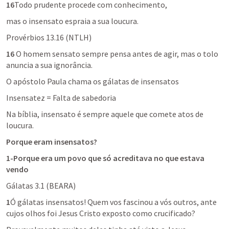
16
Todo prudente procede com conhecimento,
mas o insensato espraia a sua loucura.
Provérbios 13.16
 (NTLH)
16
 O homem sensato sempre pensa antes de agir, mas o tolo 
anuncia a sua ignorância.
O apóstolo Paula chama os gálatas de insensatos
Insensatez = Falta de sabedoria
Na bíblia, insensato é sempre aquele que comete atos de 
loucura.
Porque eram insensatos?
1-Porque era um povo que só acreditava no que estava 
vendo
Gálatas 3.1
 (BEARA)
1
Ó gálatas insensatos! Quem vos fascinou a vós outros, ante 
cujos olhos foi Jesus Cristo exposto como crucificado?