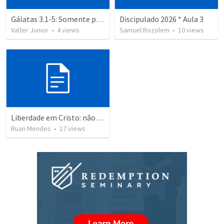
Gálatas 3.1-5: Somente pela fé
Discipulado 2026 * Aula 3
Valter Junior
•
4
views
Samuel Rozolem
•
10
views
Liberdade em Cristo: não volte para a prisão
Ruan Mendes
•
17
views