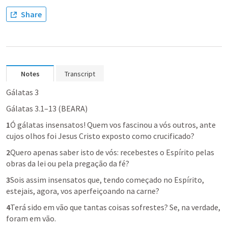
Share
Notes
Transcript
Gálatas 3
Gálatas 3.1–13
 (BEARA)
1
Ó gálatas insensatos! Quem vos fascinou a vós outros, ante 
cujos olhos foi Jesus Cristo exposto como crucificado?
2
Quero apenas saber isto de vós: recebestes o Espírito pelas 
obras da lei ou pela pregação da fé?
3
Sois assim insensatos que, tendo começado no Espírito, 
estejais, agora, vos aperfeiçoando na carne?
4
Terá sido em vão que tantas coisas sofrestes? Se, na verdade, 
foram em vão.