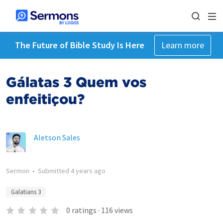
The Future of Bible Study Is Here
Learn more
Gálatas 3 Quem vos
enfeitiçou?
Aletson Sales
Sermon
•
Submitted
4 years ago
Galatians 3
0
ratings
·
116
views