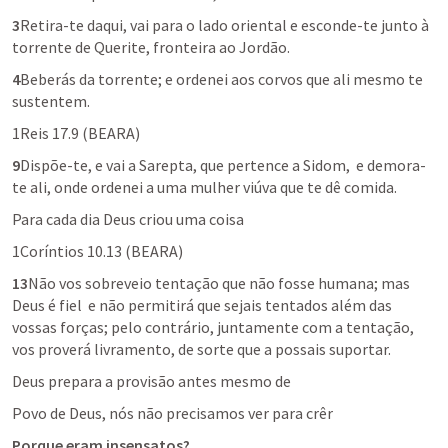
3
Retira-te daqui, vai para o lado oriental e esconde-te junto à 
torrente de Querite, fronteira ao Jordão.
4
Beberás da torrente; e ordenei aos corvos que ali mesmo te 
sustentem.
1Reis 17.9
 (BEARA)
9
Dispõe-te, e vai a Sarepta, que pertence a Sidom,  e demora-
te ali, onde ordenei a uma mulher viúva que te dê comida.
Para cada dia Deus criou uma coisa
1Coríntios 10.13
 (BEARA)
13
Não vos sobreveio tentação que não fosse humana; mas 
Deus é fiel  e não permitirá que sejais tentados além das 
vossas forças; pelo contrário, juntamente com a tentação,  
vos proverá livramento, de sorte que a possais suportar.
Deus prepara a provisão antes mesmo de
Povo de Deus, nós não precisamos ver para crêr
Porque eram insensatos?