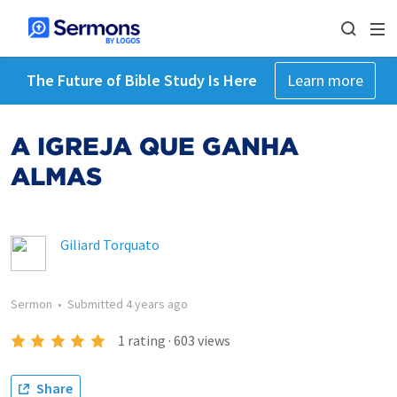
The Future of Bible Study Is Here
Learn more
A IGREJA QUE GANHA
ALMAS
Giliard Torquato
Sermon
•
Submitted
4 years ago
1
rating
·
603
views
Share