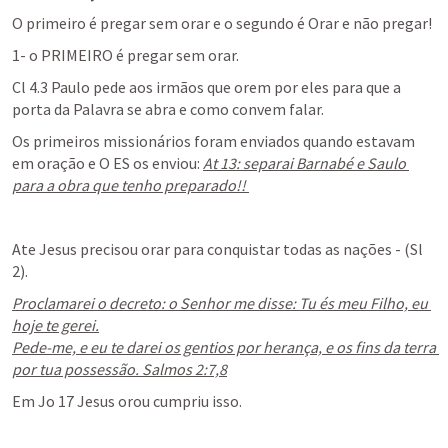
O primeiro é pregar sem orar e o segundo é Orar e não pregar!
1- o PRIMEIRO é pregar sem orar.
Cl 4.3
 Paulo pede aos irmãos que orem por eles para que a 
porta da Palavra se abra e como convem falar. 
Os primeiros missionários foram enviados quando estavam 
em oração e O ES os enviou: 
At 13
: separai Barnabé e Saulo 
para a obra que tenho preparado!! 
Ate Jesus precisou orar para conquistar todas as nações - (
Sl 
2
).
Proclamarei o decreto: o Senhor me disse: Tu és meu Filho, eu 
hoje te gerei.

Pede-me, e eu te darei os gentios por herança, e os fins da terra 
por tua possessão. Salmos 2:7,8
Em 
Jo 17
 Jesus orou cumpriu isso.