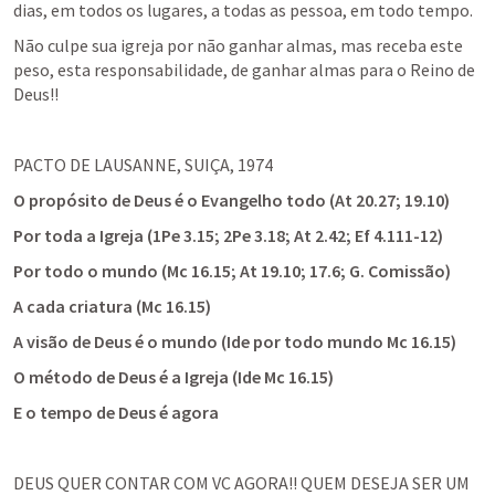
dias, em todos os lugares, a todas as pessoa, em todo tempo.
Não culpe sua igreja por não ganhar almas, mas receba este 
peso, esta responsabilidade, de ganhar almas para o Reino de 
Deus!!
PACTO DE LAUSANNE, SUIÇA, 1974
O propósito de Deus é o Evangelho todo (
At 20.27
; 
19.10
)
Por toda a Igreja (
1Pe 3.15
; 
2Pe 3.18
; 
At 2.42
; Ef 4.111-12)
Por todo o mundo (
Mc 16.15
; 
At 19.10
; 
17.6
; G. Comissão)
A cada criatura (
Mc 16.15
)
A visão de Deus é o mundo (Ide por todo mundo 
Mc 16.15
)
O método de Deus é a Igreja (Ide 
Mc 16.15
)
E o tempo de Deus é agora
DEUS QUER CONTAR COM VC AGORA!! QUEM DESEJA SER UM 