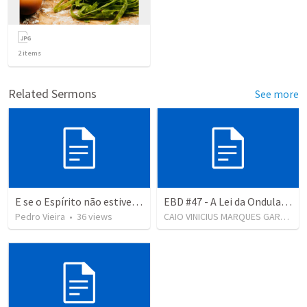
2
items
Related Sermons
See more
E se o Espírito não estiver em você?
EBD #47 - A Lei da Ondulação e os Extremos (Cartas 5, 6, 7 e 8)
Pedro Vieira
•
36
views
CAIO VINICIUS MARQUES GARCIA
•