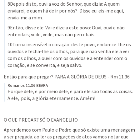
8Depois disto, ouvi a voz do Senhor, que dizia: A quem 
enviarei, e quem há de ir por nós?  Disse eu: eis-me aqui, 
envia-me a mim.
9Então, disse ele: Vai e dize a este povo: Ouvi, ouvi e não 
entendais; vede, vede, mas não percebais.
10Torna insensível o coração  deste povo, endurece-lhe os 
ouvidos e fecha-lhe os olhos, para que não venha ele a ver 
com os olhos, a ouvir com os ouvidos e a entender com o 
coração, e se converta, e seja salvo.
Então para que pregar? PARA A GLÓRIA DE DEUS - 
Rm 11.36
Romanos 11.36 BEARA
Porque dele, e por meio dele, e para ele são todas as coisas. 
A ele,  pois, a glória eternamente. Amém!
O QUE PREGAR? SÓ O EVANGELHO
Aprendemos com Paulo e Pedro que só existe uma mensagem 
a ser pregada. ao ler as pregações de atos vamos notar que 