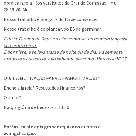
obra da igreja - (os versículos da Grande Comissao - 
Mt 
28.19
,
20
; Mc…
Nosso trabalho é pregar e do ES de convencer.
Nosso trabalho é de plantar, do ES de germinar.
E dizia: O reino de Deus é assim como se um homem lançasse 
semente à terra.

E dormisse, e se levantasse de noite ou de dia, e a semente 
brotasse e crescesse, não sabendo ele como. Marcos 4:26,27
QUAL A MOTIVAÇÃO PARA A EVANGELIZAÇÃO?
Enche a igreja? Resultados financeiros?
O amor?
Não, a glória de Deus - 
Rm 11.36
Porém, existe dois grande equívoco quanto a 
evangelização.