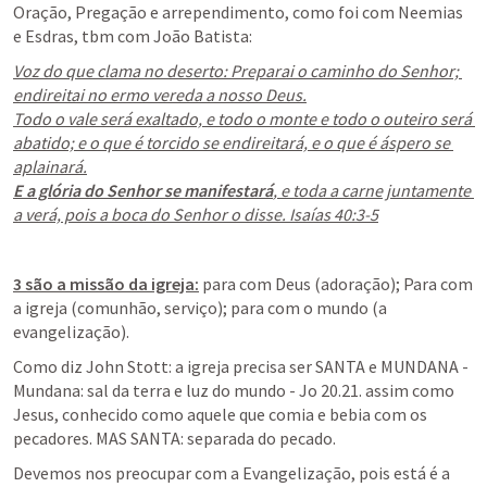
Oração, Pregação e arrependimento, como foi com Neemias 
e Esdras, tbm com João Batista:
Voz do que clama no deserto: Preparai o caminho do Senhor; 
endireitai no ermo vereda a nosso Deus.

Todo o vale será exaltado, e todo o monte e todo o outeiro será 
abatido; e o que é torcido se endireitará, e o que é áspero se 
E a glória do Senhor se manifestará
, e toda a carne juntamente 
a verá, pois a boca do Senhor o disse. Isaías 40:3-5
3 são a missão da igreja:
 para com Deus (adoração); Para com 
a igreja (comunhão, serviço); para com o mundo (a 
evangelização).
Como diz John Stott: a igreja precisa ser SANTA e MUNDANA - 
Mundana: sal da terra e luz do mundo - 
Jo 20.21
. assim como 
Jesus, conhecido como aquele que comia e bebia com os 
pecadores. MAS SANTA: separada do pecado.
Devemos nos preocupar com a Evangelização, pois está é a 