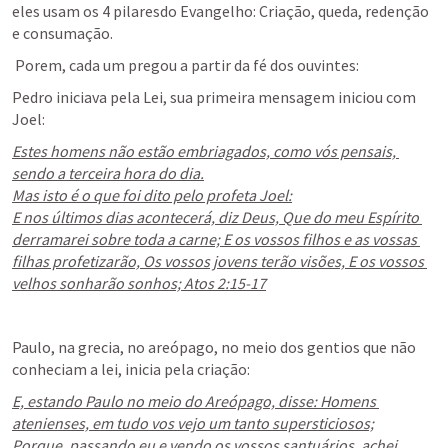
eles usam os 4 pilaresdo Evangelho: Criação, queda, redenção 
e consumação.
 Porem, cada um pregou a partir da fé dos ouvintes:
Pedro iniciava pela Lei, sua primeira mensagem iniciou com 
Joel:
Estes homens não estão embriagados, como vós pensais, 
sendo a terceira hora do dia.

Mas isto é o que foi dito pelo profeta Joel:

E nos últimos dias acontecerá, diz Deus, Que do meu Espírito 
derramarei sobre toda a carne; E os vossos filhos e as vossas 
filhas profetizarão, Os vossos jovens terão visões, E os vossos 
velhos sonharão sonhos; Atos 2:15-17
Paulo, na grecia, no areópago, no meio dos gentios que não 
conheciam a lei, inicia pela criação:
E, estando Paulo no meio do Areópago, disse: Homens 
atenienses, em tudo vos vejo um tanto supersticiosos;

Porque, passando eu e vendo os vossos santuários, achei 