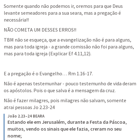
Somente quando não podemos ir, oremos para que Deus 
levante semeadores para a sua seara, mas a pregação é 
necessária!!
NÃO COMETA UM DESSES ERROS!!
TBM não se esqueça, que a evangelização não é para alguns, 
mas para toda igreja - a grande comissão não foi para alguns, 
mas para toda igreja (Explicar 
Ef 4.11
,
12
).
E a pregação é o Evangelho… 
Rm 1.16-17
.
Não é apenas testemunhar - pouco testemunho de vida deram 
os apóstolos. Pois o que salva é a mensagem da cruz.
Não é fazer milagres, pois milagres não salvam, somente 
atrai pessoas 
Jo 2.23-24
João 2.23–24 BEARA
Estando ele em Jerusalém, durante a Festa da Páscoa, 
muitos, vendo os sinais que ele fazia, creram no seu 
nome;