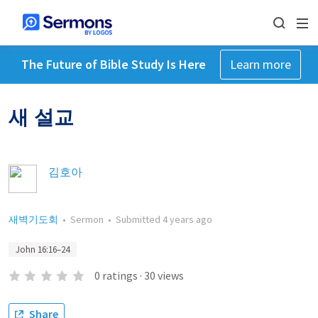
The Future of Bible Study Is Here
Learn more
새 설교
김호아
새벽기도회
•
Sermon
•
Submitted
4 years ago
John 16:16–24
0
ratings
·
30
views
Share