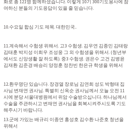
화로 총 121명 함께하셨습니다. 이렇게 10기 300기도용사에 참
여하신 분들의 기도응답이 있을 줄 믿습니다.
10.수요일 합심 기도 제목. 대한민국..
11.계속해서 수험생 위해서. 고3 수험생. 김우연 김종민 김태랑 
김태훈 박지성 이희우 조성웅 그 외 수험생을 위해서. (청년부
에서도 신앙생활 잘 하도록). 중3 수험생. 권은수 고건 김병윤 
김재환 김준경 배승리 양정훈 정찬빈 한은규 학생을 위해서
12.환우명단 있습니다. 장경열 장로님 김연희 성도 박형태 집
사님 변재연 권사님. 특별히 신옥순 권사님께서 오늘 오전 11
시에 분당 서울대병원에서 위암 수술받으십니다. 하나님께서 
수술을 주관하시고 변재연 권사님을 회복시켜주시도록 기도
해주시기 바랍니다.
13.군에 가있는 배규리 이종연 홍성호 김수환 나준호 청년을 
위해서