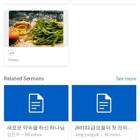
2
items
Related Sermons
See more
새로운 약속을 하신 하나님
260102 금요철야 첫 것의 소중함
김진우
•
60
views
Jung yangsik
•
41
views