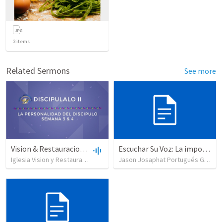
2
items
Related Sermons
See more
Vision & Restauracion-Discipulado 2- intro-Week 3 & 4
Escuchar Su Voz: La importancia de la Palabra en la vida diaria
Iglesia Vision y Restauracion Mision Cristiana
•
1,081
views
•
1:25:34
Jason Josaphat Portugués Gutiérrez