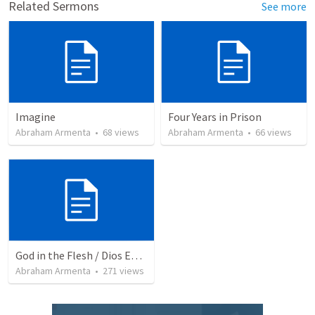
Related Sermons
See more
Imagine
Four Years in Prison
Abraham Armenta
•
68
views
Abraham Armenta
•
66
views
God in the Flesh / Dios En Carne
Abraham Armenta
•
271
views