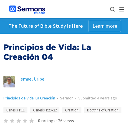
The Future of Bible Study Is Here
Learn more
Principios de Vida: La
Creación 04
Ismael Uribe
Principios de Vida: La Creación
•
Sermon
•
Submitted
4 years ago
Genesis 1:11
Genesis 1:20–22
Creation
Doctrine of Creation
0
ratings
·
26
views