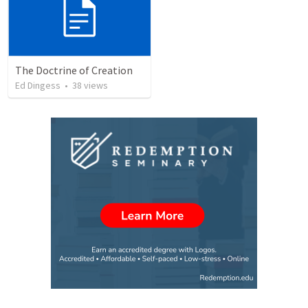
The Doctrine of Creation
Ed Dingess
•
38
views