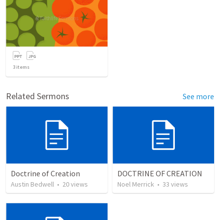
3
items
Related Sermons
See more
Doctrine of Creation
DOCTRINE OF CREATION
Austin Bedwell
•
20
views
Noel Merrick
•
33
views