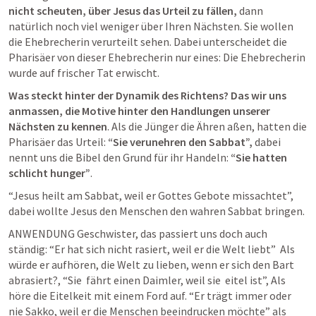
nicht scheuten, über Jesus das Urteil zu fällen,
 dann 
natürlich noch viel weniger über Ihren Nächsten. Sie wollen 
die Ehebrecherin verurteilt sehen. Dabei unterscheidet die 
Pharisäer von dieser Ehebrecherin nur eines: Die Ehebrecherin 
wurde auf frischer Tat erwischt. 
Was steckt hinter der Dynamik des Richtens? Das wir uns 
anmassen, die Motive hinter den Handlungen unserer 
Nächsten zu kennen
. Als die Jünger die Ähren aßen, hatten die 
Pharisäer das Urteil: 
“Sie verunehren den Sabbat”,
 dabei 
nennt uns die Bibel den Grund für ihr Handeln: 
“Sie hatten 
schlicht hunger”
. 
“Jesus heilt am Sabbat, weil er Gottes Gebote missachtet”, 
dabei wollte Jesus den Menschen den wahren Sabbat bringen. 
ANWENDUNG Geschwister, das passiert uns doch auch 
ständig: “Er hat sich nicht rasiert, weil er die Welt liebt”  Als 
würde er aufhören, die Welt zu lieben, wenn er sich den Bart 
abrasiert?, “Sie  fährt einen Daimler, weil sie  eitel ist”, Als 
höre die Eitelkeit mit einem Ford auf. “Er trägt immer oder 
nie Sakko, weil er die Menschen beeindrucken möchte” als 