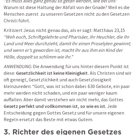
“Es muss alles ganz genau so getan werden, wie bei uns” 
Warum ist diese Haltung der Abfall von der Gnade? Weil es die 
Menschen zuerst  zu unseren Gesetzen nicht zu den Gesetzen 
Christi führt. 
Kritisiert Jesus nicht genau das, als er sagt: 
Matthäus 23,15
“Weh euch, Schriftgelehrte und Pharisäer, ihr Heuchler, die ihr 
Land und Meer durchzieht, damit ihr einen Proselyten gewinnt; 
und wenn er’s geworden ist, macht ihr aus ihm ein Kind der 
Hölle, doppelt so schlimm wie ihr.”  
ANWENDUNG: 
Die Anwendung für uns hinter diesem Punkt ist 
diese: 
Gesetzlichkeit ist keine Kleinigkeit.
 Als Christen sind wir 
oft geneigt, Gesetzlichkeit und auch Gesetzlosigkeit 
kleinzureden: “Gott, was ist schon dabei. 630 Gebote, ein paar 
mehr werden nicht schaden, und ein paar weniger kaum 
auffallen. Aber damit verstehen wir nicht mehr, das Gottes
Gesetz perfekt und vollkommen ist, so wie es ist.
 Jede 
Entscheidung gegen Gottes Gesetz und für unsere eigenen 
Regeln ersetzt das Beste mit etwas Gutem.
3. Richter des eigenen Gesetzes