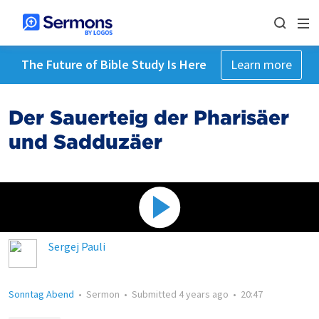
The Future of Bible Study Is Here
Learn more
Der Sauerteig der Pharisäer
und Sadduzäer
Sergej Pauli
Sonntag Abend
•
Sermon
•
Submitted
4 years ago
•
20:47