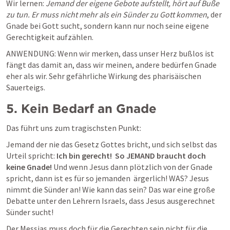
Wir lernen: 
Jemand der eigene Gebote aufstellt, hört auf Buße 
zu tun. Er muss nicht mehr als ein Sünder zu Gott kommen
, der 
Gnade bei Gott sucht, sondern kann nur noch seine eigene 
Gerechtigkeit aufzählen. 
ANWENDUNG: Wenn wir merken, dass unser Herz bußlos ist 
fängt das damit an, dass wir meinen, andere bedürfen Gnade 
eher als wir. Sehr gefährliche Wirkung des pharisäischen 
Sauerteigs.
5. Kein Bedarf an Gnade
Das führt uns zum tragischsten Punkt: 
Jemand der nie das Gesetz Gottes bricht, und sich selbst das 
Urteil spricht:
 Ich bin gerecht!  So JEMAND braucht doch 
keine Gnade! 
Und wenn Jesus dann plötzlich von der Gnade 
spricht, dann ist es für so jemanden  ärgerlich! WAS? Jesus 
nimmt die Sünder an! Wie kann das sein? Das war eine große 
Debatte unter den Lehrern Israels, dass Jesus ausgerechnet 
Sünder sucht! 
Der Messias muss doch für die Gerechten sein nicht für die 