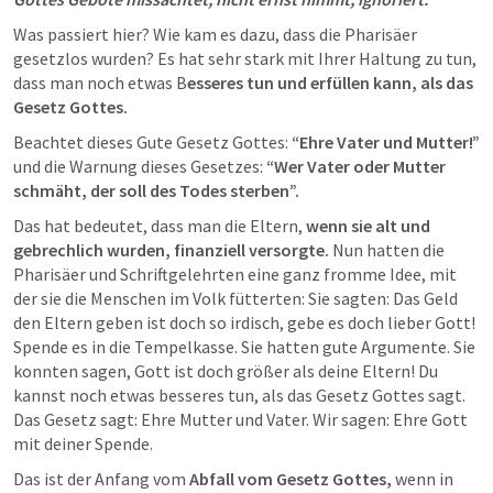
Was passiert hier? Wie kam es dazu, dass die Pharisäer 
gesetzlos wurden? Es hat sehr stark mit Ihrer Haltung zu tun, 
dass man noch etwas B
esseres tun und erfüllen kann, als das 
Gesetz Gottes. 
Beachtet dieses Gute Gesetz Gottes: 
“Ehre Vater und Mutter!” 
und die Warnung dieses Gesetzes: 
“Wer Vater oder Mutter 
schmäht, der soll des Todes sterben”. 
Das hat bedeutet, dass man die Eltern, 
wenn sie alt und 
gebrechlich wurden, finanziell versorgte.
 Nun hatten die 
Pharisäer und Schriftgelehrten eine ganz fromme Idee, mit 
der sie die Menschen im Volk fütterten: Sie sagten: Das Geld 
den Eltern geben ist doch so irdisch, gebe es doch lieber Gott! 
Spende es in die Tempelkasse. Sie hatten gute Argumente. Sie 
konnten sagen, Gott ist doch größer als deine Eltern! Du 
kannst noch etwas besseres tun, als das Gesetz Gottes sagt. 
Das Gesetz sagt: Ehre Mutter und Vater. Wir sagen: Ehre Gott 
mit deiner Spende. 
Das ist der Anfang vom 
Abfall vom Gesetz Gottes,
 wenn in 