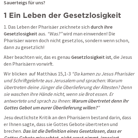
Sauerteigs für uns?
1 Ein Leben der Gesetzlosigkeit
1. Das Leben der Pharisäer zeichnete sich
 durch ihre 
Gesetzlosigkeit 
aus. 
“Was?”
 wird man einwenden! Die 
Pharisäer waren doch nicht gesetzlos, sondern wenn schon, 
dann zu gesetzlich! 
Aber beachten wir, das es genau 
Gesetzlosigkeit ist
, die Jesus 
den Pharisäern vorwirft.
Wir blicken  auf 
Matthäus 15,1-3
“Da kamen zu Jesus Pharisäer 
und Schriftgelehrte aus Jerusalem und sprachen: Warum 
übertreten deine Jünger die Überlieferung der Ältesten? Denn 
sie waschen ihre Hände nicht, wenn sie Brot essen. Er 
antwortete und sprach zu ihnen:
 Warum übertretet denn ihr 
Gottes Gebot um eurer Überlieferung willen?
” 
Jesu deutlichste Kritik an den Pharisäern bestand darin, dass 
er Ihnen sagte, dass sie Gottes Gebote übertreten und 
brechen.
Das ist die Definition eines Gesetzlosen, dass er 
Gottes Gebote missachtet, nicht ernst nimmt, ignoriert. 