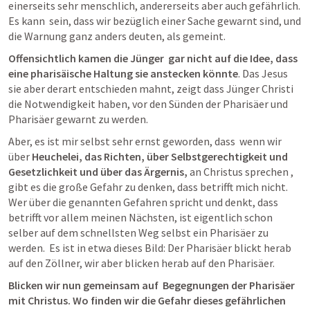
einerseits sehr menschlich, andererseits aber auch gefährlich. 
Es kann  sein, dass wir bezüglich einer Sache gewarnt sind, und 
die Warnung ganz anders deuten, als gemeint. 
Offensichtlich kamen die Jünger  gar nicht auf die Idee, dass 
eine pharisäische Haltung sie anstecken könnte
. Das Jesus 
sie aber derart entschieden mahnt, zeigt dass Jünger Christi 
die Notwendigkeit haben, vor den Sünden der Pharisäer und 
Pharisäer gewarnt zu werden.
Aber, es ist mir selbst sehr ernst geworden, dass  wenn wir 
über 
Heuchelei, das Richten, über Selbstgerechtigkeit und 
Gesetzlichkeit und über das Ärgernis, 
an Christus sprechen , 
gibt es die große Gefahr zu denken, dass betrifft mich nicht. 
Wer über die genannten Gefahren spricht und denkt, dass 
betrifft vor allem meinen Nächsten, ist eigentlich schon 
selber auf dem schnellsten Weg selbst ein Pharisäer zu 
werden.  Es ist in etwa dieses Bild: Der Pharisäer blickt herab 
auf den Zöllner, wir aber blicken herab auf den Pharisäer. 
Blicken wir nun gemeinsam auf  Begegnungen der Pharisäer 
mit Christus. Wo finden wir die Gefahr dieses gefährlichen 