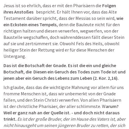
Jesus ist so ehrlich, dass er mit den Pharisäern die 
Folgen 
ihres Anstoßes
   bespricht. Er hält Ihnen vor, dass das Alte 
Testament darüber spricht, dass der Messias so sein wird, 
wie 
ein Eckstein eines Tempels, 
denn die Bauleute nicht für den 
richtigen halten und diesen verwerfen, wegwerfen, von der 
Baustelle wegschaffen, doch währenddessen fällt dieser Stein 
auf sie und zertrümmert sie. Obwohl Fels des Heils, obwohl 
heiliger Stein der Rettung wird er für diese Menschen der 
Untergang. 
Das ist die Botschaft der Gnade. Es ist die ein und gleiche 
Botschaft, die  Diesen ein Geruch des Todes zum Tode ist und 
jenen aber ein Geruch des Lebens zum Leben (2. Kor. 2,16). 
Ich glaube, dass das die wichtigste Mahnung vor allem für uns 
fromme Menschen ist, dass wir unbemerkt von der Gnade 
fallen, und den Stein Christi verwerfen. Von allen Pharisäern 
ist der christliche Pharisäer, der aller schlimmste. W
arum? 
Weil er ganz nah an der Quelle ist. - und doch nicht daraus 
trinkt
.
 Es ist der große Bruder, der im Hause des Vaters ist, aber 
nicht hinausgeht um seinen jüngeren Bruder zu retten, der sich 