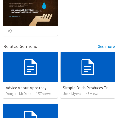
Related Sermons
See more
Advice About Apostasy
Simple Faith Produces True Righteousness
Douglas McDaris
•
157
views
Josh Myers
•
47
views