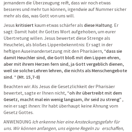
jemandem die Überzeugung reift, dass wir noch etwas 
besseres und mehr tun können, irgendwie auf Nummer sicher 
mehr als das, was Gott von uns will. 
Jesus 
kritisiert
 kaum etwas schärfer als 
diese Haltun
g. Er 
sagt: Damit habt ihr Gottes Wort aufgehoben, um eurer 
Übertretung willen. Jesus bewertet diese Strenge als 
Heuchelei, als bloßes Lippenbekenntnis: Er sagt in der 
heftigen Auseinandersetzung mit den Pharisäern, 
“dass sie 
damit Heuchler sind, die Gott bloß mit den Lippen ehren, 
aber mit ihrem Herzen fern sind, ja Gott vergeblich dienen, 
weil sie solche Lehren lehren, die nichts als Menschengebote 
sind. “ (Mt. 15,7-8)
Beachten wir: Als Jesus die Gesetzlichkeit der Pharisäer 
bewertet, sagte er Ihnen nicht, 
“oh ihr übertreibt mit dem 
Gesetz, macht mal ein wenig langsam, ihr seid zu streng”
 , 
nein er sagt ihnen: Ihr habt überhaupt keine Ahnung vom 
Gesetz Gottes. 
ANWENDUNG 
Ich erkenne hier eine Ansteckungsgefahr für 
uns. Wir können anfangen, uns eigene Regeln zu   erschaffen, 