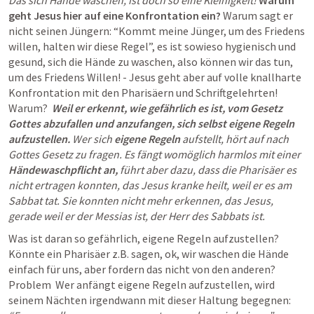
Das sich Hände waschen, ist doch so eine Kleinigkeit! 
Warum 
geht Jesus hier auf eine Konfrontation ein?
 Warum sagt er 
nicht seinen Jüngern: “Kommt meine Jünger, um des Friedens 
willen, halten wir diese Regel”, es ist sowieso hygienisch und 
gesund, sich die Hände zu waschen, also können wir das tun, 
um des Friedens Willen! - Jesus geht aber auf volle knallharte  
Konfrontation mit den Pharisäern und Schriftgelehrten! 
Warum?  
Weil er erkennt, wie gefährlich es ist, vom Gesetz 
Gottes abzufallen und anzufangen, sich selbst eigene Regeln 
aufzustellen. 
Wer sich 
eigene Regeln
 aufstellt, hört auf nach 
Gottes Gesetz zu fragen. Es fängt womöglich harmlos mit einer
Händewaschpflicht an, 
führt aber dazu, dass die Pharisäer es 
nicht ertragen konnten, das Jesus kranke heilt, weil er es am 
Sabbat tat. Sie konnten nicht mehr erkennen, das Jesus, 
gerade weil er der Messias ist, der Herr des Sabbats ist.
Was ist daran so gefährlich, eigene Regeln aufzustellen? 
Könnte ein Pharisäer z.B. sagen, ok, wir waschen die Hände 
einfach für uns, aber fordern das nicht von den anderen? 
Problem  Wer anfängt eigene Regeln aufzustellen, wird 
seinem Nächten irgendwann mit dieser Haltung begegnen: 