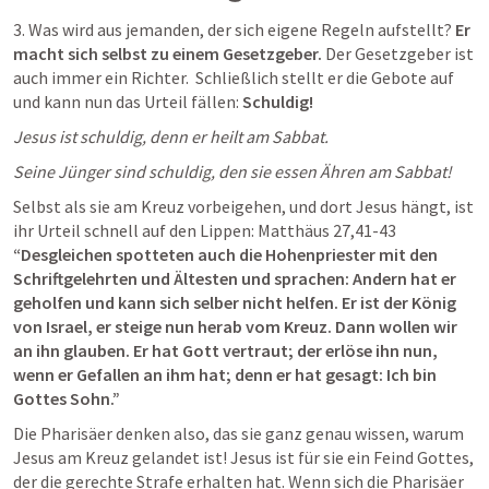
3. Was wird aus jemanden, der sich eigene Regeln aufstellt?
 Er 
macht sich selbst zu einem Gesetzgeber.
 Der Gesetzgeber ist 
auch immer ein Richter.  Schließlich stellt er die Gebote auf 
und kann nun das Urteil fällen: 
Schuldig! 
Jesus ist schuldig, denn er heilt am Sabbat.
Seine Jünger sind schuldig, den sie essen Ähren am Sabbat!
Selbst als sie am Kreuz vorbeigehen, und dort Jesus hängt, ist 
ihr Urteil schnell auf den Lippen: 
Matthäus 27,41-43
“Desgleichen spotteten auch die Hohenpriester mit den 
Schriftgelehrten und Ältesten und sprachen: Andern hat er 
geholfen und kann sich selber nicht helfen. Er ist der König 
von Israel, er steige nun herab vom Kreuz. Dann wollen wir 
an ihn glauben. Er hat Gott vertraut; der erlöse ihn nun, 
wenn er Gefallen an ihm hat; denn er hat gesagt: Ich bin 
Gottes Sohn.”
Die Pharisäer denken also, das sie ganz genau wissen, warum 
Jesus am Kreuz gelandet ist! Jesus ist für sie ein Feind Gottes, 
der die gerechte Strafe erhalten hat. Wenn sich die Pharisäer 