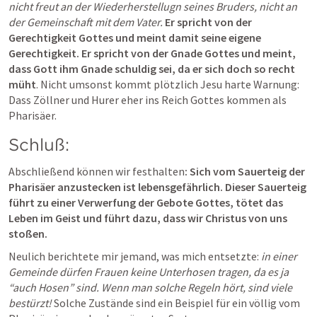
nicht freut an der Wiederherstellugn seines Bruders, nicht an 
der Gemeinschaft mit dem Vater.
Er spricht von der 
Gerechtigkeit Gottes und meint damit seine eigene 
Gerechtigkeit. Er spricht von der Gnade Gottes und meint, 
dass Gott ihm Gnade schuldig sei, da er sich doch so recht 
müht
. Nicht umsonst kommt plötzlich Jesu harte Warnung: 
Dass Zöllner und Hurer eher ins Reich Gottes kommen als 
Pharisäer. 
Schluß:
Abschließend können wir festhalten
: Sich vom Sauerteig der 
Pharisäer anzustecken ist lebensgefährlich. Dieser Sauerteig 
führt zu einer Verwerfung der Gebote Gottes, tötet das 
Leben im Geist und führt dazu, dass wir Christus von uns 
stoßen. 
Neulich berichtete mir jemand, was mich entsetzte:
 in einer 
Gemeinde dürfen Frauen keine Unterhosen tragen, da es ja 
“auch Hosen” sind. Wenn man solche Regeln hört, sind viele 
bestürzt!
 Solche Zustände sind ein Beispiel für ein völlig vom 