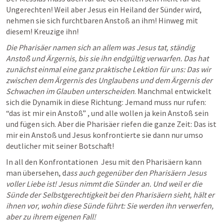
Ungerechten! Weil aber Jesus ein Heiland der Sünder wird, 
nehmen sie sich furchtbaren Anstoß an ihm! Hinweg mit 
diesem! Kreuzige ihn! 
Die Pharisäer namen sich an allem was Jesus tat, ständig 
Anstoß und Ärgernis, bis sie ihn endgültig verwarfen. Das hat 
zunächst einmal eine ganz praktische Lektion für uns: Das wir 
zwischen dem Ärgernis des Unglaubens und dem Ärgernis der 
Schwachen im Glauben unterscheiden
. Manchmal entwickelt 
sich die Dynamik in diese Richtung: Jemand muss nur rufen: 
“das ist mir ein Anstoß” , und alle wollen ja kein Anstoß sein 
und fügen sich. Aber die Pharisäer riefen die ganze Zeit: Das ist 
mir ein Anstoß und Jesus konfrontierte sie dann nur umso 
deutlicher mit seiner Botschaft! 
In all den Konfrontationen  Jesu mit den Pharisäern kann 
man übersehen, d
ass auch gegenüber den Pharisäern Jesus 
voller Liebe ist! Jesus nimmt die Sünder an. Und weil er die 
Sünde der Selbstgerechtigkeit bei den Pharisäern sieht, hält er 
ihnen vor, wohin diese Sünde führt: Sie werden ihn verwerfen, 
aber zu ihrem eigenen Fall!